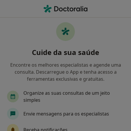
Men
Oftalmologista • Batalha, Leiria
Filters
Mapa
Oftalmologistas em Batalha
Cuide da sua saúde
Como classificamos os resultados
Encontre os melhores especialistas e agende uma
consulta. Descarregue o App e tenha acesso a
ferramentas exclusivas e gratuitas.
Organize as suas consultas de um jeito
simples
Envie mensagens para os especialistas
Filipe Henriques
Oftalmologista
Receba notificações