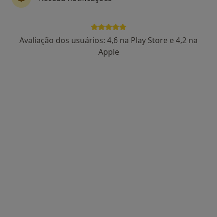
3 opiniões
Rua Central n. 10-A Machados -Boavista, Leiria
•
Mapa
Aclínica Boavista, Leiria
Avaliação dos usuários: 4,6 na Play Store e 4,2 na
Esse especialista não oferece agendamento online para esse endereço.
Apple
Solicite um atendimento
Dr. Ferreira da Costa
Oftalmologista
10 opiniões