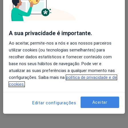
Quinta Cabeço , Leiria
•
Mapa
Centro Hospitalar de S.Francisco SA
Esse especialista não oferece agendamento online para esse endereço.
Solicite um atendimento
A sua privacidade é importante.
Ao aceitar, permite-nos a nós e aos nossos parceiros
utilizar cookies (ou tecnologias semelhantes) para
recolher dados estatísticos e fornecer conteúdo com
base nos seus hábitos de navegação. Pode ver e
atualizar as suas preferências a qualquer momento nas
configurações. Saiba mais na
política de privacidade e de
cookies.
Dr. Filipe Mira
Aceitar
Oftalmologista
Editar configurações
Morada 1
Morada 2