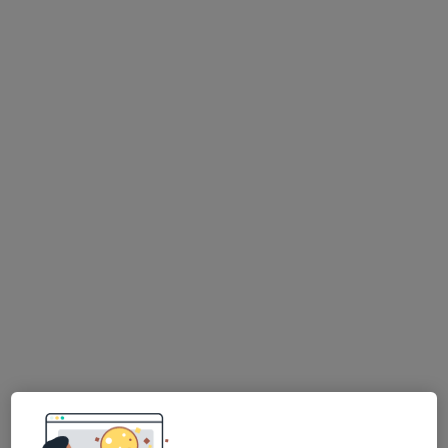
Rua S. Francisco,8 (8A-2ºI), Leiria
•
Mapa
Consultório privado
Esse especialista não oferece agendamento online para esse endereço.
Solicite um atendimento
Marco Rego
Oftalmologista
Morada 1
Morada 2