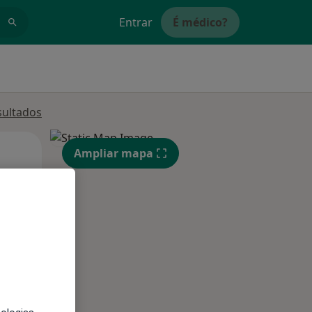
Entrar
É médico?
sultados
Segunda-feira
Ter,
Qua
Ampliar mapa
10 Ago
11 Ago
12 Ago