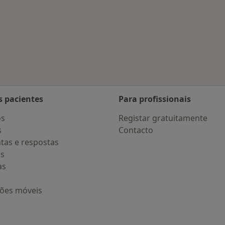
 Vila Do Conde
s pacientes
Para profissionais
os
Registar gratuitamente
s
Contacto
tas e respostas
os
as
ções móveis