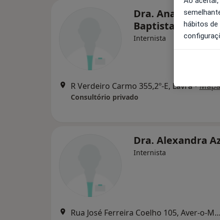
Ao aceitar,
Dra. Ana M R Mei
semelhante
Baptista
hábitos de
configuraç
Internista
R Verdeiro Carmo 355,2º-E, Lavra
•
Map
Consultório privado
Dra. Alexandra A
Internista
Rua José Ferreira Coelho 105, Aver-o-Mar, Póvoa 