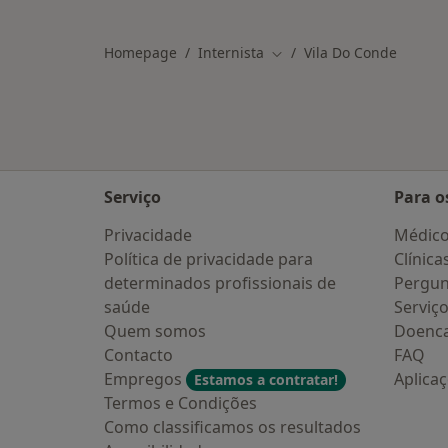
Mais na categoria: Cidades próximas
Homepage
Internista
Vila Do Conde
Mudar de cidade
Serviço
Para o
Privacidade
Médic
Política de privacidade para
Clínica
determinados profissionais de
Pergun
saúde
Serviç
Quem somos
Doenc
Contacto
FAQ
Empregos
Aplica
Estamos a contratar!
Termos e Condições
Como classificamos os resultados