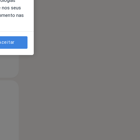
nologias
e nos seus
Segunda-feira
Ter,
Qua
10 Ago
11 Ago
12 Ago
momento nas
Aceitar
Segunda-feira
Ter,
Qua
10 Ago
11 Ago
12 Ago