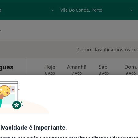
dade, doença ou nome
p. ex. Lisboa
Como classificamos os re
gues
Hoje
Amanhã
Sáb,
Dom,
6 Ago
7 Ago
8 Ago
9 Ago
O agendamento online não está
disponível
Solicite um atendimento
rivacidade é importante.