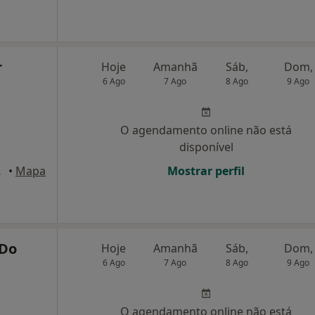
r
Hoje
Amanhã
Sáb,
Dom,
6 Ago
7 Ago
8 Ago
9 Ago
O agendamento online não está
disponível
de Varzim
•
Mapa
Mostrar perfil
 Do
Hoje
Amanhã
Sáb,
Dom,
6 Ago
7 Ago
8 Ago
9 Ago
O agendamento online não está