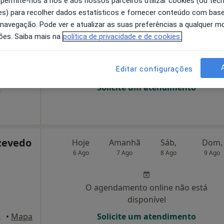
 permite-nos a nós e aos nossos parceiros utilizar cookies (ou tec
reles
s) para recolher dados estatísticos e fornecer conteúdo com bas
Hoje
Amanhã
Sáb,
Dom,
6 Ago
7 Ago
8 Ago
9 Ago
 navegação. Pode ver e atualizar as suas preferências a qualquer 
ões. Saiba mais na
política de privacidade e de cookies.
O agendamento online não está
Editar configurações
disponível
a
Solicite um atendimento
zevedo
Hoje
Amanhã
Sáb,
Dom,
6 Ago
7 Ago
8 Ago
9 Ago
O agendamento online não está
disponível
de Varzim
•
Mapa
Solicite um atendimento