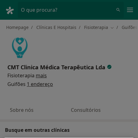
Men
O que procura?
Homepage
Clínicas E Hospitais
Fisioterapia
Guifões
Mudar de ci
CMT Clinica Médica Terapêutica Lda
Fisioterapia
mais
Guifões
1 endereço
Sobre nós
Consultórios
Busque em outras clínicas