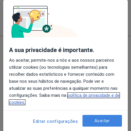
O que está procurando?
Fisioterapeuta
Psicólogo
Pesquisar outra especialidade
Sobre nós
A sua privacidade é importante.
A CMT – Clínica Médica e Terapêutica, em Guifões,
Ao aceitar, permite-nos a nós e aos nossos parceiros
Matosinhos (Porto), é uma referência em cuidados de
utilizar cookies (ou tecnologias semelhantes) para
saúde integrados no Grande Porto, oferecendo
recolher dados estatísticos e fornecer conteúdo com
serviços especializados para crianças e adultos, num
base nos seus hábitos de navegação. Pode ver e
único espaço.
atualizar as suas preferências a qualquer momento nas
Disponibilizamos Fisioterapia em Matosinhos,
configurações. Saiba mais na
política de privacidade e de
Psicologia (criança e adulto), Terapia da Fala, Terapia
cookies.
Ocupacional com Integração Sensorial, Nutrição,
Medicina Interna e Podologia, garantindo uma
Aceitar
Editar configurações
resposta completa nas áreas da prevenção, avaliação
e reabilitação.