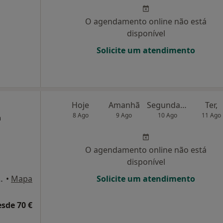
O agendamento online não está
disponível
Solicite um atendimento
Hoje
Amanhã
Segunda-feira
Ter,
8 Ago
9 Ago
10 Ago
11 Ago
m
O agendamento online não está
disponível
 8º , sala 36, Porto
•
Mapa
Solicite um atendimento
esde 70 €