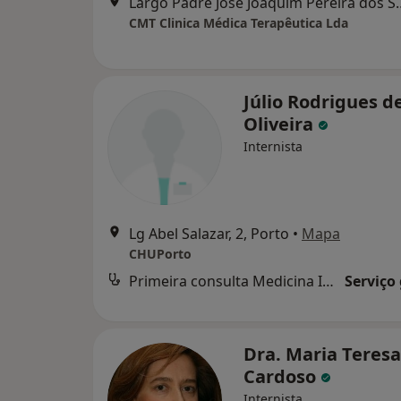
Largo Padre José Joaquim Pere
CMT Clinica Médica Terapêutica Lda
Júlio Rodrigues d
Oliveira
Internista
Lg Abel Salazar, 2, Porto
•
Mapa
CHUPorto
Primeira consulta Medicina Interna
Serviço
Dra. Maria Teresa
Cardoso
Internista