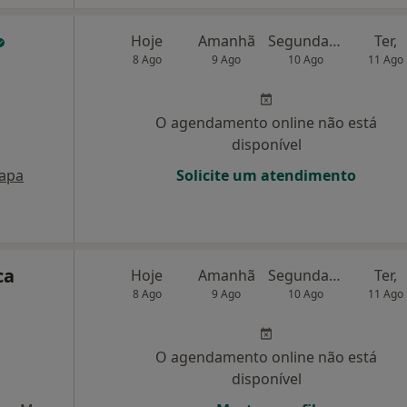
Hoje
Amanhã
Segunda-feira
Ter,
8 Ago
9 Ago
10 Ago
11 Ago
O agendamento online não está
disponível
apa
Solicite um atendimento
ca
Hoje
Amanhã
Segunda-feira
Ter,
8 Ago
9 Ago
10 Ago
11 Ago
O agendamento online não está
disponível