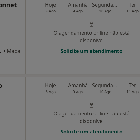
Bonnet
Hoje
Amanhã
Segunda-feira
Ter,
8 Ago
9 Ago
10 Ago
11 Ago
O agendamento online não está
disponível
157413; W -8.625855​ , Porto
•
Mapa
Solicite um atendimento
o
Hoje
Amanhã
Segunda-feira
Ter,
8 Ago
9 Ago
10 Ago
11 Ago
O agendamento online não está
disponível
Solicite um atendimento