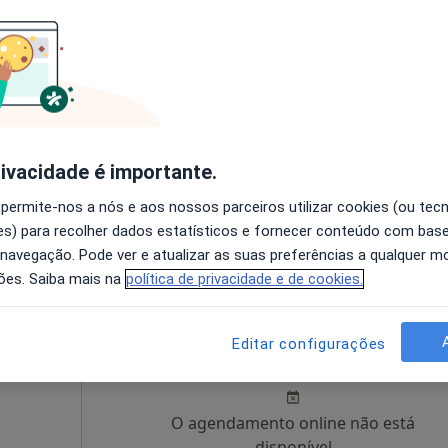
Hoje
Amanhã
Segunda-feira
Ter,
8 Ago
9 Ago
10 Ago
11 Ago
O agendamento online não está
disponível
rivacidade é importante.
17 (Sala 501), Porto
•
Mapa
Solicite um atendimento
 permite-nos a nós e aos nossos parceiros utilizar cookies (ou tec
s) para recolher dados estatísticos e fornecer conteúdo com bas
de 100 €
 navegação. Pode ver e atualizar as suas preferências a qualquer 
ões. Saiba mais na
política de privacidade e de cookies.
Costa
Hoje
Amanhã
Segunda-feira
Ter,
Editar configurações
8 Ago
9 Ago
10 Ago
11 Ago
O agendamento online não está
disponível