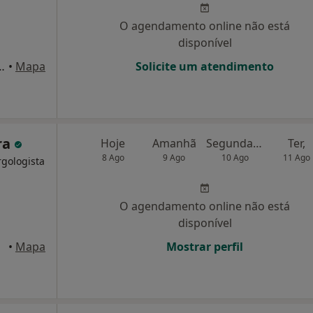
O agendamento online não está
disponível
sco Sá Carneiro 384, Porto
•
Mapa
Solicite um atendimento
ra
Hoje
Amanhã
Segunda-feira
Ter,
8 Ago
9 Ago
10 Ago
11 Ago
rgologista
O agendamento online não está
disponível
 Porto
•
Mapa
Mostrar perfil