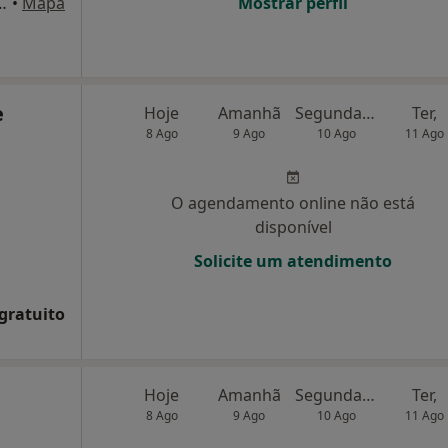
ira dos Santos Manássa 39, Guifões
•
Mapa
Mostrar perfil
e
Hoje
Amanhã
Segunda-feira
Ter,
8 Ago
9 Ago
10 Ago
11 Ago
O agendamento online não está
disponível
Solicite um atendimento
 gratuito
Hoje
Amanhã
Segunda-feira
Ter,
8 Ago
9 Ago
10 Ago
11 Ago