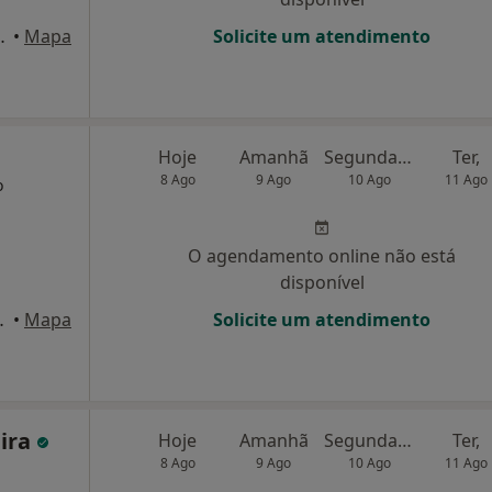
a esquerda (1 andar), Porto
•
Mapa
Solicite um atendimento
Hoje
Amanhã
Segunda-feira
Ter,
8 Ago
9 Ago
10 Ago
11 Ago
o
O agendamento online não está
disponível
te esquerdo), Porto
•
Mapa
Solicite um atendimento
eira
Hoje
Amanhã
Segunda-feira
Ter,
8 Ago
9 Ago
10 Ago
11 Ago