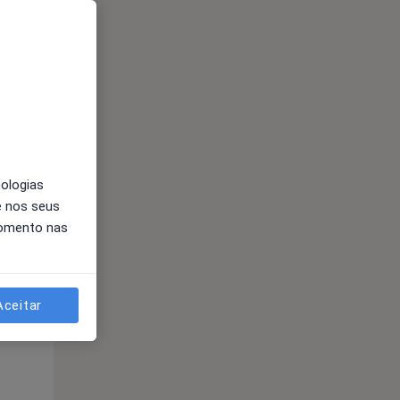
Qua
Qui,
Sex,
12 Ago
13 Ago
14 Ago
nologias
e nos seus
momento nas
Qua
Qui,
Sex,
Aceitar
12 Ago
13 Ago
14 Ago