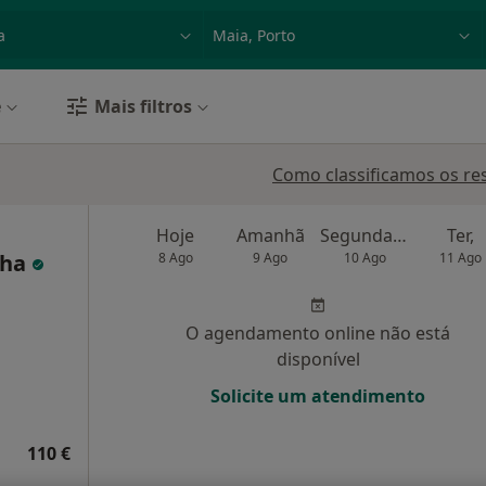
dade, doença ou nome
p. ex. Lisboa
e
Mais filtros
Como classificamos os re
Hoje
Amanhã
Segunda-feira
Ter,
nha
8 Ago
9 Ago
10 Ago
11 Ago
O agendamento online não está
disponível
Solicite um atendimento
110 €