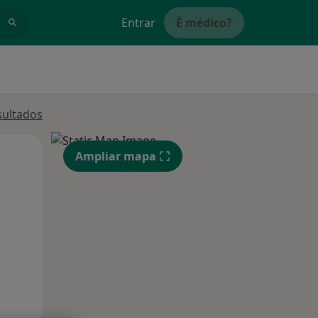
Entrar
É médico?
sultados
Qua
Qui,
Sex,
Ampliar mapa
12 Ago
13 Ago
14 Ago