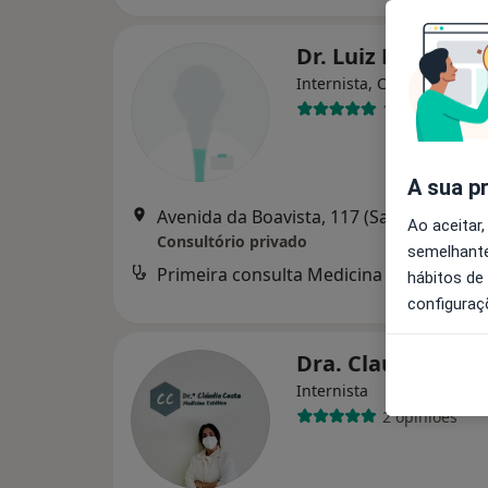
Dr. Luiz Maciel
Internista, Cardiologista
1 opinião
A sua p
Avenida da Boavista, 1
Ao aceitar,
Consultório privado
semelhante
Primeira consulta Medicina Interna
des
hábitos de
configuraç
Dra. Claudia M. 
Internista
2 opiniões