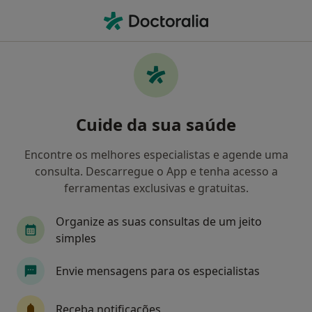
Men
Transtornos Nutricionais • Cascais, Lisboa
Filters
• 1
Mapa
Transtornos Nutricionais, Cascais
Cuide da sua saúde
Como classificamos os resultados
Encontre os melhores especialistas e agende uma
consulta. Descarregue o App e tenha acesso a
Qual é a especialização que procura?
ferramentas exclusivas e gratuitas.
Nutricionista
Dermatologista
Pneumolog
Organize as suas consultas de um jeito
simples
Envie mensagens para os especialistas
Receba notificações