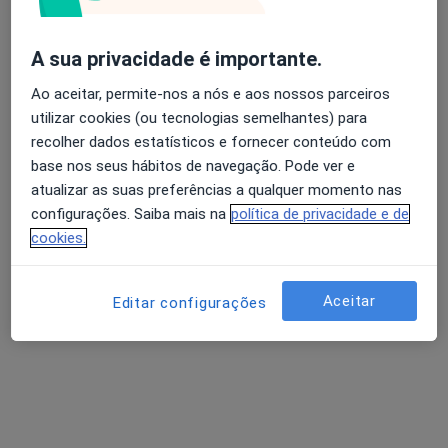
Ana Sofia Guerra
A sua privacidade é importante.
Nutricionista
Ao aceitar, permite-nos a nós e aos nossos parceiros
Rua Paz e Amizade, nº37 Belas, Lisboa
•
Mapa
utilizar cookies (ou tecnologias semelhantes) para
Domicare
recolher dados estatísticos e fornecer conteúdo com
Esse especialista não oferece agendamento online para esse endereço.
base nos seus hábitos de navegação. Pode ver e
atualizar as suas preferências a qualquer momento nas
Solicite um atendimento
configurações. Saiba mais na
política de privacidade e de
cookies.
Aceitar
Editar configurações
Cristina Garagarza