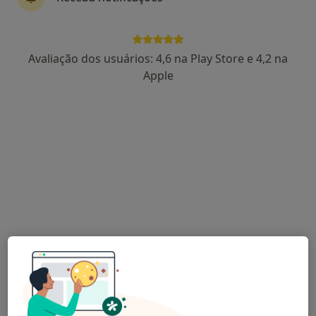
Dra. Inês Valente
Avaliação dos usuários: 4,6 na Play Store e 4,2 na
Nutricionista
Apple
Rua Maria Severa n 65, Odivelas
•
Mapa
Clinica de Sao Gonçalo, colinas do cruzeiro
Consulta domiciliar Nutrição
50 €
Esse especialista não oferece agendamento online para esse endereço.
Solicite um atendimento