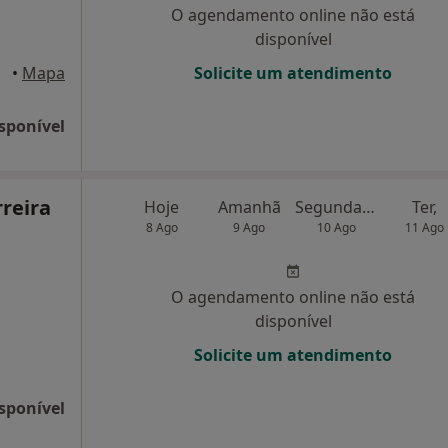
O agendamento online não está
disponível
•
Mapa
Solicite um atendimento
sponível
rreira
Hoje
Amanhã
Segunda-feira
Ter,
8 Ago
9 Ago
10 Ago
11 Ago
O agendamento online não está
disponível
Solicite um atendimento
sponível