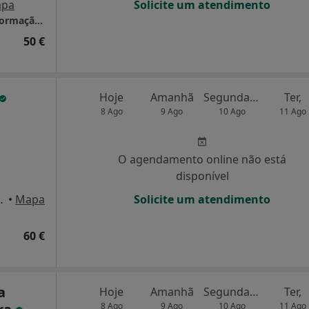
pa
Solicite um atendimento
Dra. Catarina da Costa - Psicologia Clínica, Formação & EMDR
50 €
Hoje
Amanhã
Segunda-feira
Ter,
8 Ago
9 Ago
10 Ago
11 Ago
O agendamento online não está
disponível
, Vila Nova de Gaia
•
Mapa
Solicite um atendimento
60 €
a
Hoje
Amanhã
Segunda-feira
Ter,
8 Ago
9 Ago
10 Ago
11 Ago