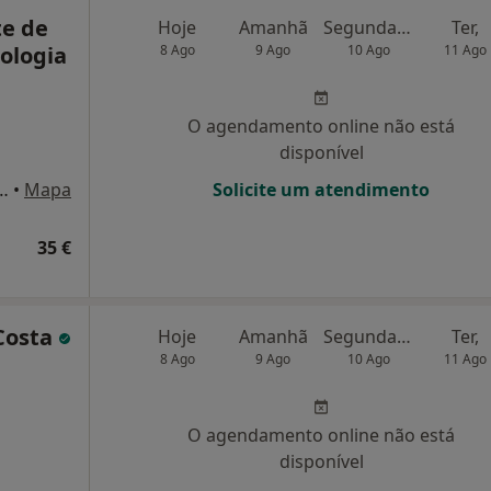
te de
Hoje
Amanhã
Segunda-feira
Ter,
cologia
8 Ago
9 Ago
10 Ago
11 Ago
O agendamento online não está
disponível
 de Freitas 41 (1 Direito), Porto
•
Mapa
Solicite um atendimento
35 €
 Costa
Hoje
Amanhã
Segunda-feira
Ter,
8 Ago
9 Ago
10 Ago
11 Ago
O agendamento online não está
disponível