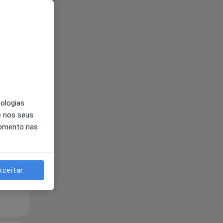
Qua
Qui,
Sex,
nologias
12 Ago
13 Ago
14 Ago
e nos seus
momento nas
Aceitar