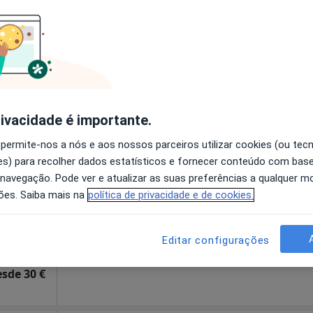
disponível
pa
Solicite um atendimento
sponível
rivacidade é importante.
Hoje
Amanhã
Segunda-feira
Ter,
 permite-nos a nós e aos nossos parceiros utilizar cookies (ou tec
8 Ago
9 Ago
10 Ago
11 Ago
s) para recolher dados estatísticos e fornecer conteúdo com bas
 navegação. Pode ver e atualizar as suas preferências a qualquer 
ões. Saiba mais na
política de privacidade e de cookies.
O agendamento online não está
disponível
alho 916, Vila Nova de Gaia
•
Mapa
Solicite um atendimento
Editar configurações
esde 30 €