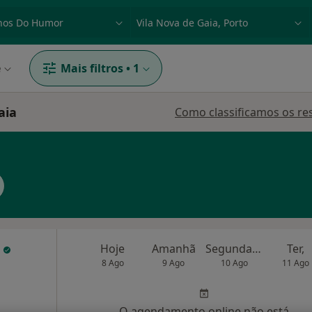
dade, doença ou nome
p. ex. Lisboa
e
Mais filtros
•
1
aia
Como classificamos os re
s
Hoje
Amanhã
Segunda-feira
Ter,
8 Ago
9 Ago
10 Ago
11 Ago
O agendamento online não está