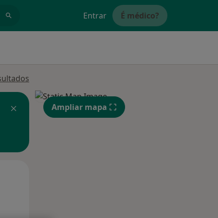
Entrar
É médico?
sultados
Ampliar mapa
Qua
Qui,
Sex,
12 Ago
13 Ago
14 Ago