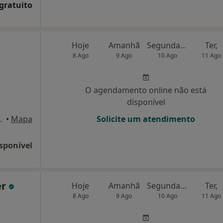
 gratuito
Hoje
Amanhã
Segunda-feira
Ter,
8 Ago
9 Ago
10 Ago
11 Ago
O agendamento online não está
disponível
ala 35, Vila Nova de Gaia
•
Mapa
Solicite um atendimento
sponível
er
Hoje
Amanhã
Segunda-feira
Ter,
8 Ago
9 Ago
10 Ago
11 Ago