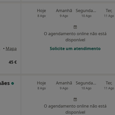
Hoje
Amanhã
Segunda-feira
Ter,
8 Ago
9 Ago
10 Ago
11 Ago
O agendamento online não está
disponível
ova de Gaia
•
Mapa
Solicite um atendimento
45 €
hães
Hoje
Amanhã
Segunda-feira
Ter,
8 Ago
9 Ago
10 Ago
11 Ago
O agendamento online não está
disponível