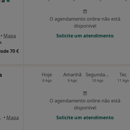
ira
O agendamento online não está
disponível
•
Mapa
Solicite um atendimento
a
esde 70 €
a
Hoje
Amanhã
Segunda-feira
Ter,
8 Ago
9 Ago
10 Ago
11 Ago
O agendamento online não está
disponível
 Vila Nova de Gaia
•
Mapa
Solicite um atendimento