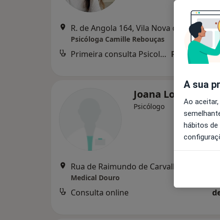
R. de Angola 164, Vila Nova de Gaia
•
Ma
Psicóloga Camille Rebouças
Primeira consulta Psicologia
Preço não di
A sua p
Joana Loureiro
Ao aceitar,
Psicólogo
semelhante
hábitos de
configuraç
Rua de Raimundo de Carv
Medical Douro
Consulta online
d