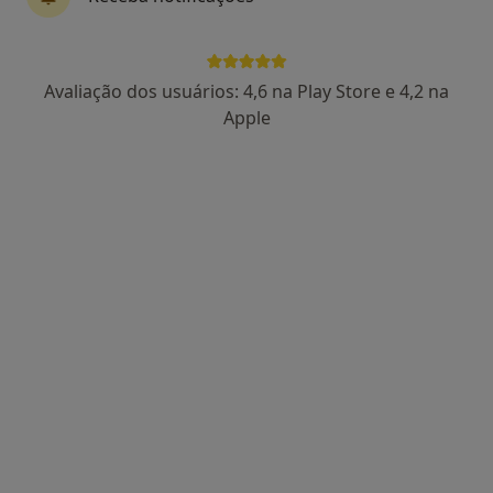
Prof. Ana Cardoso
Avaliação dos usuários: 4,6 na Play Store e 4,2 na
Psicólogo, Especialista em saúde pública
Apple
4 opiniões
http://www.consultorio-psicopedagogia.com - Consultório de Saúde Mental Avenida 5 de Outubro, 47, 4º Dt.º / Clínica da Família (Junto ao Hotel Bonfim), Setúbal
•
Mapa
Consultório Privado
Primeira consulta Psicologia
Preço não disponível
Esse especialista não oferece agendamento online para esse endereço.
Solicite um atendimento