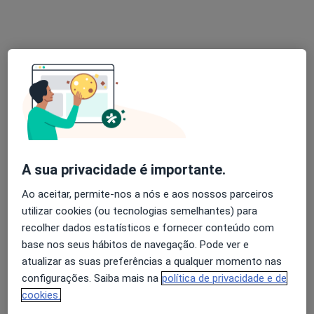
Prof. Thaysa Viegas
Psicólogo
1 opinião
Rua Gago Coutinho e Sacadura Cabral, 53-55, Palmela
•
Mapa
Clínica Maria Vinagre - Empoderamento no Agridoce da Vida
Esse especialista não oferece agendamento online para esse endereço.
A sua privacidade é importante.
Solicite um atendimento
Ao aceitar, permite-nos a nós e aos nossos parceiros
utilizar cookies (ou tecnologias semelhantes) para
recolher dados estatísticos e fornecer conteúdo com
base nos seus hábitos de navegação. Pode ver e
atualizar as suas preferências a qualquer momento nas
configurações. Saiba mais na
política de privacidade e de
cookies.