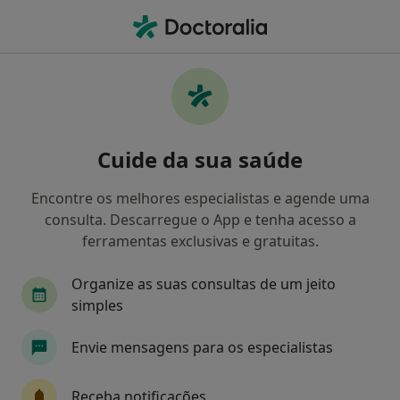
Men
Transtornos Da Memória • Setúbal, Setúbal
Filters
• 1
Mapa
Transtornos da Memória, Setúbal
Cuide da sua saúde
Como classificamos os resultados
Encontre os melhores especialistas e agende uma
consulta. Descarregue o App e tenha acesso a
Qual é a especialização que procura?
ferramentas exclusivas e gratuitas.
Psicólogo
Nutricionista
Urologista
Organize as suas consultas de um jeito
simples
Envie mensagens para os especialistas
Receba notificações