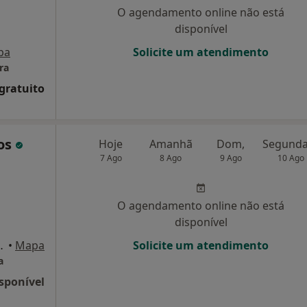
O agendamento online não está
disponível
pa
Solicite um atendimento
ra
 gratuito
ros
Hoje
Amanhã
Dom,
7 Ago
8 Ago
9 Ago
10 Ago
O agendamento online não está
disponível
 113, 4º - 803A, Porto
•
Mapa
Solicite um atendimento
a
sponível