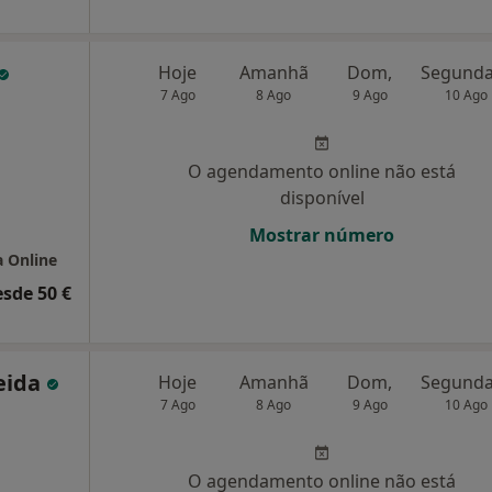
Hoje
Amanhã
Dom,
7 Ago
8 Ago
9 Ago
10 Ago
O agendamento online não está
disponível
Mostrar número
a Online
esde 50 €
eida
Hoje
Amanhã
Dom,
7 Ago
8 Ago
9 Ago
10 Ago
O agendamento online não está