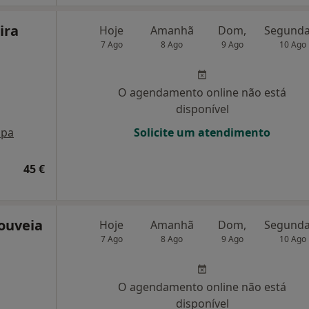
ira
Hoje
Amanhã
Dom,
7 Ago
8 Ago
9 Ago
10 Ago
O agendamento online não está
disponível
pa
Solicite um atendimento
45 €
ouveia
Hoje
Amanhã
Dom,
7 Ago
8 Ago
9 Ago
10 Ago
O agendamento online não está
disponível