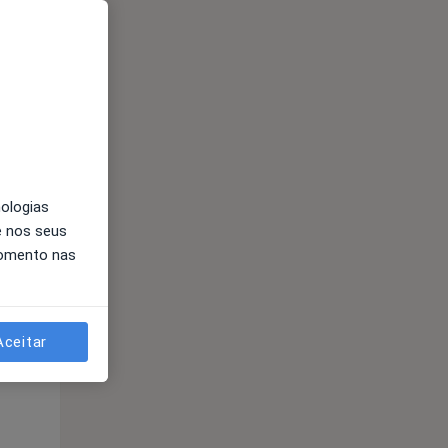
11 Ago
12 Ago
13 Ago
nologias
e nos seus
momento nas
Segunda-feira
Ter,
Qua
Qui,
11 Ago
12 Ago
13 Ago
Aceitar