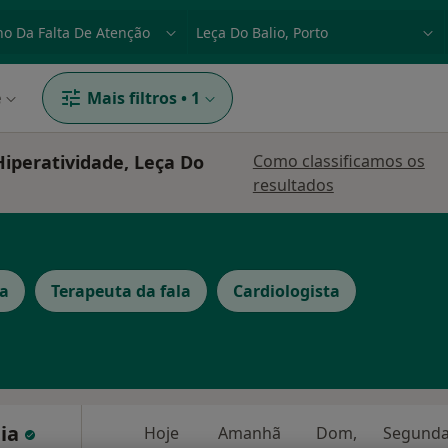
dade, doença ou nome
p. ex. Lisboa
e
Mais filtros
•
1
iperatividade, Leça Do
Como classificamos os
resultados
ta
Terapeuta da fala
Cardiologista
eia
Hoje
Amanhã
Dom,