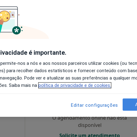
7 Ago
8 Ago
9 Ago
10 Ago
nativo
O agendamento online não está
disponível
ipnose e Coaching, Porto
•
Mapa
Solicite um atendimento
rivacidade é importante.
esde 60 €
 permite-nos a nós e aos nossos parceiros utilizar cookies (ou tec
s) para recolher dados estatísticos e fornecer conteúdo com bas
 navegação. Pode ver e atualizar as suas preferências a qualquer 
ões. Saiba mais na
política de privacidade e de cookies.
Hoje
Amanhã
Dom,
7 Ago
8 Ago
9 Ago
10 Ago
Editar configurações
O agendamento online não está
disponível
Solicite um atendimento