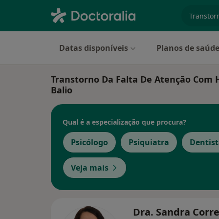
especiali
Datas disponíveis
Planos de saúd
Transtorno Da Falta De Atenção Com H
Balio
Qual é a especialização que procura?
Psicólogo
Psiquiatra
Dentis
Veja mais
Dra. Sandra Corr