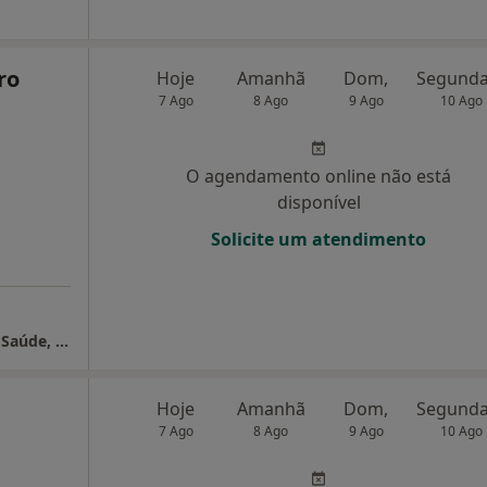
ro
Hoje
Amanhã
Dom,
7 Ago
8 Ago
9 Ago
10 Ago
O agendamento online não está
disponível
Solicite um atendimento
Joana Cordeiro Dias - Psicologia Clínica e da Saúde, Psicoterapia & Mindfulness
Hoje
Amanhã
Dom,
7 Ago
8 Ago
9 Ago
10 Ago