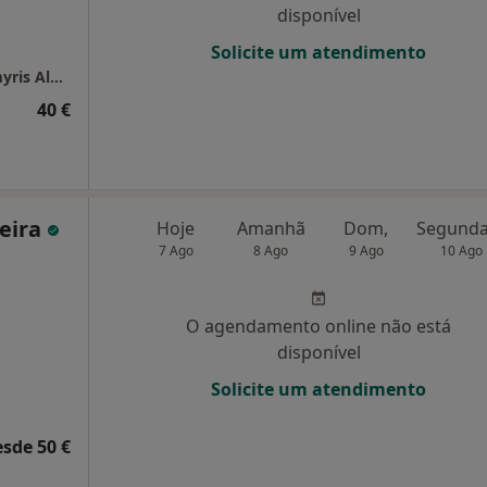
disponível
Solicite um atendimento
Consultório de Online Psicologia Clínica Tamyris Almeida
40 €
reira
Hoje
Amanhã
Dom,
7 Ago
8 Ago
9 Ago
10 Ago
O agendamento online não está
disponível
Solicite um atendimento
esde 50 €