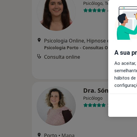
Psicólogo, Terapeuta alter
44 opiniões
Psicologia Online, H
Psicologia Porto - Consultas Online
A sua p
Consulta online
d
Ao aceitar,
semelhante
hábitos de
configuraç
Dra. Sónia Cabral
Psicólogo
72 opiniões
Porto
•
Mapa