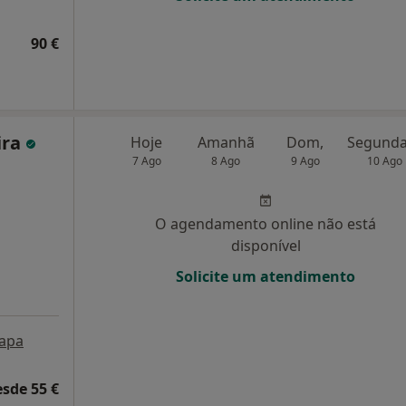
90 €
ira
Hoje
Amanhã
Dom,
7 Ago
8 Ago
9 Ago
10 Ago
O agendamento online não está
disponível
Solicite um atendimento
apa
esde 55 €