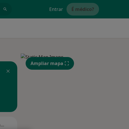
Entrar
É médico?
Ampliar mapa
Segunda-feira
Ter,
Qua
Qui,