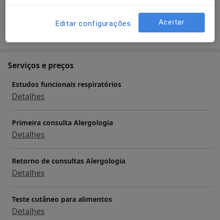
Aceitar
Editar configurações
Mostrar mais detalhes
sobre a experiência
Serviços e preços
Estudos funcionais respiratórios
Detalhes
Primeira consulta Alergologia
Detalhes
Retorno de consultas Alergologia
Detalhes
Teste cutâneo para alimentos
Detalhes