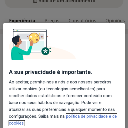
Solicite um atendimento
Experiência
Preços
Consultórios
Opiniões
Experiência
Médica Licenciada na Faculdade de Medicina de Lisboa
Cédula 37349
Especialista pelo Hospital de Pulido Valente, Lisboa
A sua privacidade é importante.
Especiais áreas de desenvolvimento:
Ao aceitar, permite-nos a nós e aos nossos parceiros
Alergia Respiratória
utilizar cookies (ou tecnologias semelhantes) para
Alergia a Medicamentos
recolher dados estatísticos e fornecer conteúdo com
Sobre mim
Alergologia Pediátrica
mais
base nos seus hábitos de navegação. Pode ver e
atualizar as suas preferências a qualquer momento nas
Principais doenças tratadas
configurações. Saiba mais na
política de privacidade e de
Alergia Alimentar
Alergia Medicamentosa
cookies.
a11y_sr_m
Conjuntivite Alérgica
Eczema
Rinite
+3