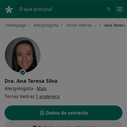
Men
O que procura?
Homepage
Alergologista
Torres Vedras
Ana Teresa 
Mudar de cidade
Dra.
Ana Teresa Silva
sobre as especializações
Alergologista
·
Mais
Torres Vedras
1 endereço
Dados do contacto