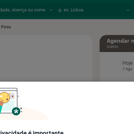
dade, doença ou nome
p. ex. Lisboa
 Pires
cidade
Agendar n
Inativo
e as especializações
Hoje
7 Ago
agend
Solicite um atendimento
Consultórios
Opiniões (1)
rivacidade é importante.