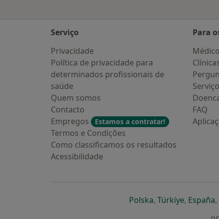
Serviço
Para o
Privacidade
Médic
Política de privacidade para
Clínica
determinados profissionais de
Pergun
saúde
Serviç
Quem somos
Doenc
Contacto
FAQ
Empregos
Aplica
Estamos a contratar!
Termos e Condições
Como classificamos os resultados
Acessibilidade
abre num novo s
abre num
a
Polska
,
Türkiye
,
España
,