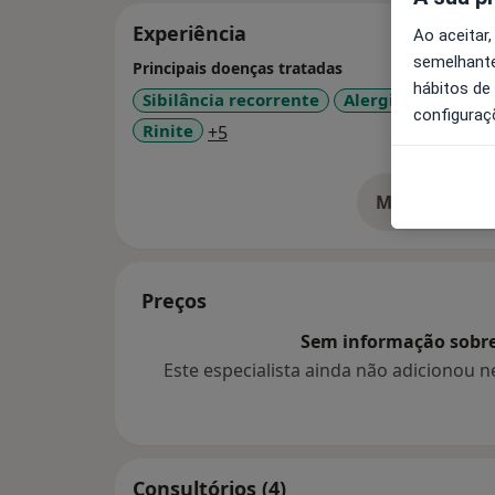
Experiência
Ao aceitar,
semelhante
Principais doenças tratadas
hábitos de
Sibilância recorrente
Alergia Respirató
configuraç
a11y_sr_more_diseases
Rinite
+5
Mostrar mais
so
Preços
Sem informação sobre 
Este especialista ainda não adicionou
Consultórios (4)