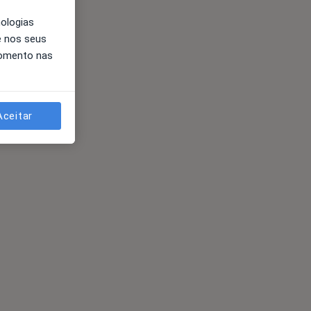
nologias
e nos seus
momento nas
Aceitar