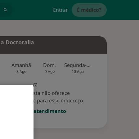
Entrar
É médico?
a Doctoralia
Amanhã
Dom,
Segunda-feira
Ter,
Qu
8 Ago
9 Ago
10 Ago
11 Ago
12 Ag
Esse especialista não oferece
amento online para esse endereço.
Solicite um atendimento