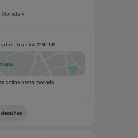
Morada 4
ja1 r/c,
Lourinhã
2530-109
 mapa
re num novo separador
rvas online nesta morada
 detalhes
bre o endereço