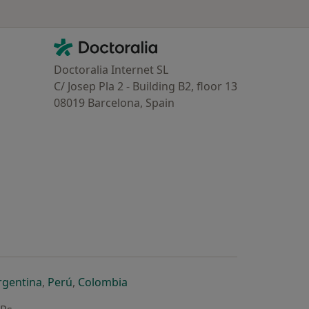
Contacto
Doctoralia - Homepage
Doctoralia Internet SL
C/ Josep Pla 2 - Building B2, floor 13
08019 Barcelona, Spain
dor
 separador
 novo separador
re num novo separador
abre num novo separador
abre num novo separador
abre num novo separador
rgentina
,
Perú
,
Colombia