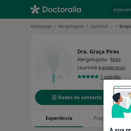
especiali
Homepage
Alergologista
Lourinhã
Graça
Mudar de 
Dra.
Graça Pires
sobr
Alergologista
·
Mais
Lourinhã
4 endereços
1 opinião
Dados do contacto
Experiência
Preços
A sua p