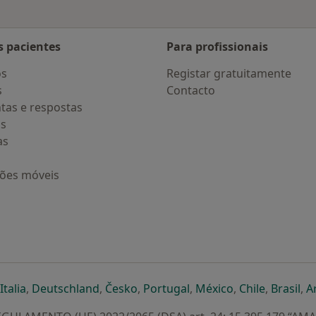
s pacientes
Para profissionais
os
Registar gratuitamente
s
Contacto
tas e respostas
os
as
ções móveis
eparador
 novo separador
bre num novo separador
abre num novo separador
abre num novo separador
abre num novo separador
abre num novo separa
abre num novo
abre num
ab
Italia
,
Deutschland
,
Česko
,
Portugal
,
México
,
Chile
,
Brasil
,
A