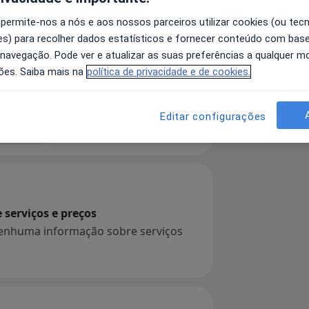
 permite-nos a nós e aos nossos parceiros utilizar cookies (ou tec
s) para recolher dados estatísticos e fornecer conteúdo com bas
 navegação. Pode ver e atualizar as suas preferências a qualquer 
ria
Alergia Alimentar
Eczema
ões. Saiba mais na
política de privacidade e de cookies.
Editar configurações
 detalhes
bre a experiência
serviços e preços
 nenhuma informação sobre serviços