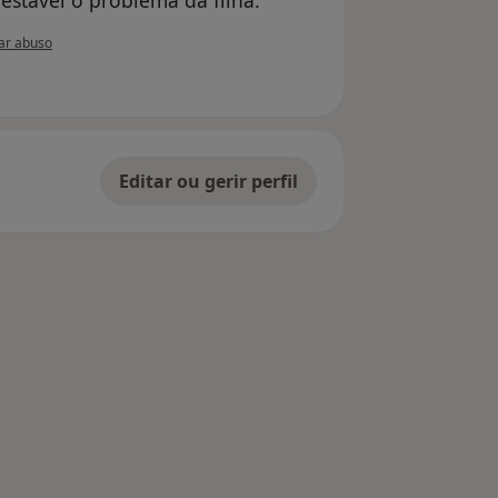
ão do utilizador Conta eliminada
ar abuso
Editar ou gerir perfil