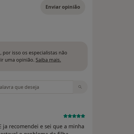
Enviar opinião
 por isso os especialistas não
Saber mais sobre pareceres
ir uma opinião.
Saiba mais.
m opiniões
E ja recomendei e sei que a minha
estavel o problema da filha.