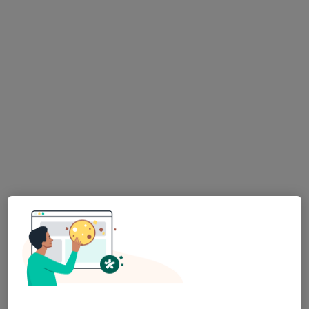
António Silva
Fisioterapeuta
Rua Cidade de Tomar 222, Paredes de Coura
•
Mapa
António Silva Fisioterapia ao domicilio
Abertura De Bainha Tendinosa
Serviço gratuito
Esse especialista não oferece agendamento online para esse endereço.
Solicite um atendimento