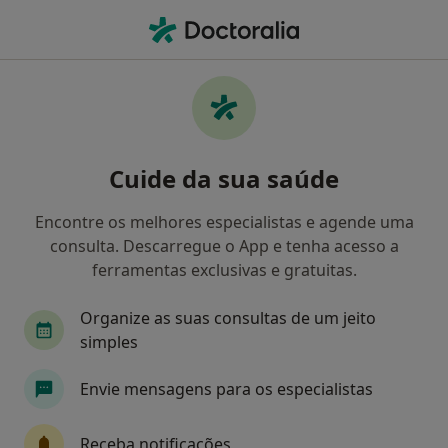
Men
Rigidez Muscular • Viana do Castelo, Viana do Castelo
Filters
• 1
Mapa
Rigidez Muscular, Viana do Castelo
Cuide da sua saúde
Como classificamos os resultados
Encontre os melhores especialistas e agende uma
consulta. Descarregue o App e tenha acesso a
Qual é a especialização que procura?
ferramentas exclusivas e gratuitas.
Fisioterapeuta
Terapeuta alternativo
Ost
Organize as suas consultas de um jeito
simples
Envie mensagens para os especialistas
Receba notificações