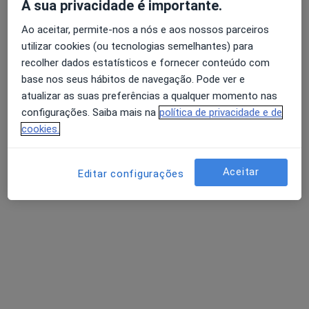
A sua privacidade é importante.
Daniela Costa
Ao aceitar, permite-nos a nós e aos nossos parceiros
utilizar cookies (ou tecnologias semelhantes) para
Terapeuta alternativo
recolher dados estatísticos e fornecer conteúdo com
Rua Afonso Palmeira 46, Braga
•
Mapa
base nos seus hábitos de navegação. Pode ver e
Tan Beauty
atualizar as suas preferências a qualquer momento nas
Mesoterapia
Serviço gratuito
configurações. Saiba mais na
política de privacidade e de
cookies.
Esse especialista não oferece agendamento online para esse endereço.
Solicite um atendimento
Aceitar
Editar configurações