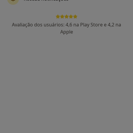
Dra. Alexandrina Fernandes
Avaliação dos usuários: 4,6 na Play Store e 4,2 na
Fisioterapeuta, Osteopata
Apple
5 opiniões
Rua António Correia de Oliveira nº241 D Abelheira 4900- 388 Viana Do Castelo, Viana do Castelo
•
Mapa
Motriviana - Clínica de Motricidade, Saúde E Bem-Estar Lda
Drenagem linfática
desde 35 €
Esse especialista não oferece agendamento online para esse endereço.
Solicite um atendimento