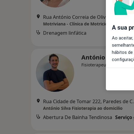
Rua António Correia de Oliveira nº241 D Abelheira 4900- 388 Viana Do Castelo, Viana do Castelo
A sua p
Drenagem linfática
d
Ao aceitar,
semelhante
hábitos de
António Silva
configuraç
Fisioterapeuta
Rua Cidade de T
António Silva Fisioterapia ao domicilio
Abertura De Bainha Tendinosa
Serviço