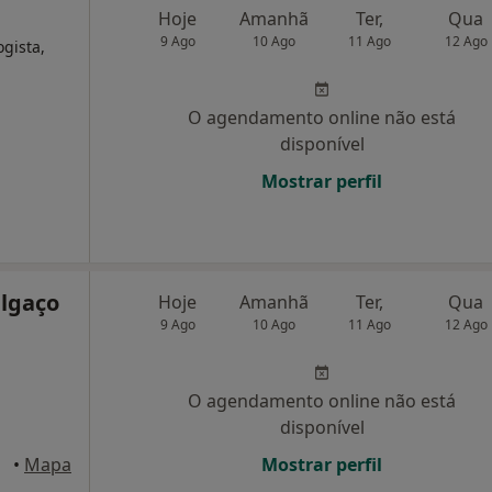
Hoje
Amanhã
Ter,
Qua
9 Ago
10 Ago
11 Ago
12 Ago
ogista,
O agendamento online não está
disponível
Mostrar perfil
elgaço
Hoje
Amanhã
Ter,
Qua
9 Ago
10 Ago
11 Ago
12 Ago
O agendamento online não está
disponível
gaço
•
Mapa
Mostrar perfil