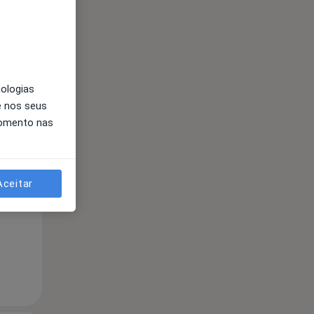
nologias
e nos seus
momento nas
Qui,
Sex,
Sáb,
13 Ago
14 Ago
15 Ago
Aceitar