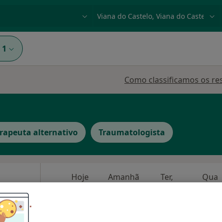
dade, doença ou nome
p. ex. Lisboa
1
Como classificamos os re
rapeuta alternativo
Traumatologista
Hoje
Amanhã
Ter,
Qua
9 Ago
10 Ago
11 Ago
12 Ago
O agendamento online não está