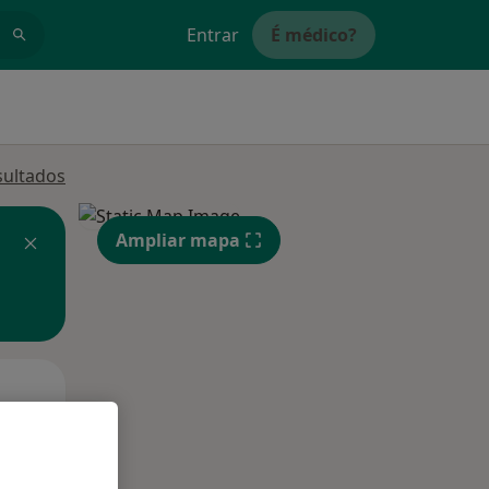
Entrar
É médico?
sultados
Ampliar mapa
Qui,
Sex,
Sáb,
13 Ago
14 Ago
15 Ago