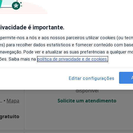
disponível
•
Mapa
Solicite um atendimento
Motriviana - Clínica de Motricidade, Saúde E Bem-Estar Lda
rivacidade é importante.
esde 35 €
 permite-nos a nós e aos nossos parceiros utilizar cookies (ou tec
s) para recolher dados estatísticos e fornecer conteúdo com bas
 navegação. Pode ver e atualizar as suas preferências a qualquer 
Hoje
Amanhã
Ter,
Qua
ões. Saiba mais na
política de privacidade e de cookies.
9 Ago
10 Ago
11 Ago
12 Ago
Editar configurações
O agendamento online não está
disponível
omar 222, Paredes de Coura
•
Mapa
Solicite um atendimento
 gratuito