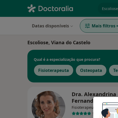
especiali
Datas disponíveis
Mais filtros
•
Escoliose, Viana do Castelo
Qual é a especialização que procura?
Fisioterapeuta
Osteopata
Te
Dra. Alexandrina
Fernandes
Fisioterapeuta, Osteopata
5 opiniões