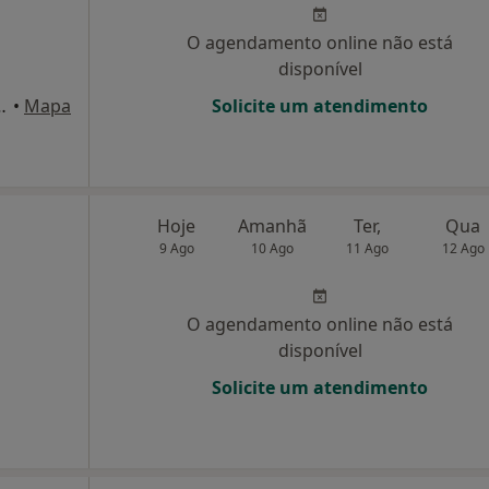
O agendamento online não está
disponível
Vilela, n°160, Braga
•
Mapa
Solicite um atendimento
Hoje
Amanhã
Ter,
Qua
9 Ago
10 Ago
11 Ago
12 Ago
O agendamento online não está
disponível
Solicite um atendimento