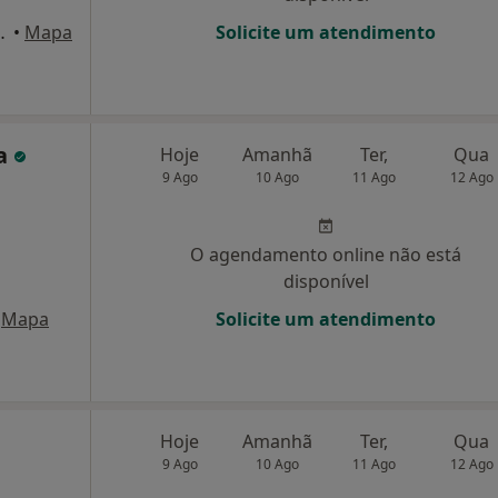
ga 16B r/c, Braga
•
Mapa
Solicite um atendimento
da
Hoje
Amanhã
Ter,
Qua
9 Ago
10 Ago
11 Ago
12 Ago
,
O agendamento online não está
disponível
Mapa
Solicite um atendimento
Hoje
Amanhã
Ter,
Qua
9 Ago
10 Ago
11 Ago
12 Ago