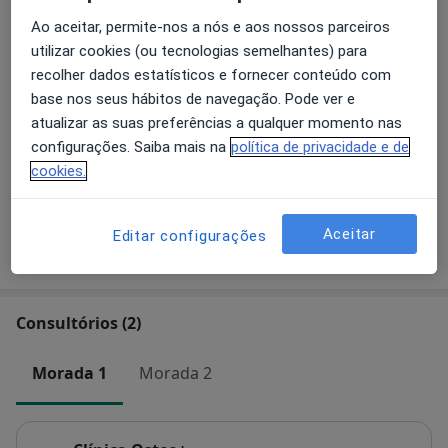
Detalhes
Ao aceitar, permite-nos a nós e aos nossos parceiros
utilizar cookies (ou tecnologias semelhantes) para
Primeira consulta Osteopatia
recolher dados estatísticos e fornecer conteúdo com
Detalhes
base nos seus hábitos de navegação. Pode ver e
atualizar as suas preferências a qualquer momento nas
configurações. Saiba mais na
política de privacidade e de
Retorno de consultas Osteopatia
Detalhes
cookies.
Aceitar
Editar configurações
Como mostramos os preços?
Consultórios (2)
Morada 1
Morada 2