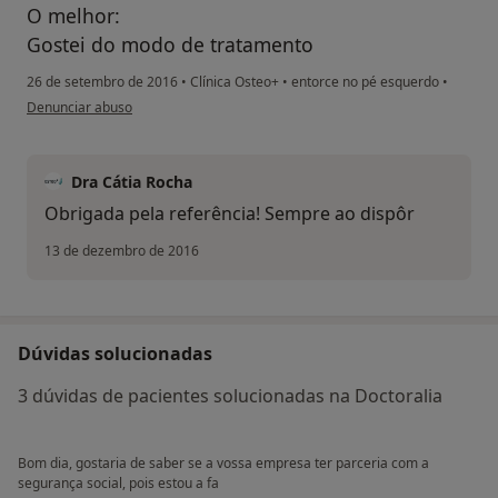
O melhor:
Gostei do modo de tratamento
26 de setembro de 2016
•
Clínica Osteo+
•
entorce no pé esquerdo
•
na opinião do utilizador usuário
Denunciar abuso
Dra Cátia Rocha
Obrigada pela referência! Sempre ao dispôr
13 de dezembro de 2016
Dúvidas solucionadas
3 dúvidas de pacientes solucionadas na Doctoralia
Bom dia, gostaria de saber se a vossa empresa ter parceria com a
segurança social, pois estou a fa