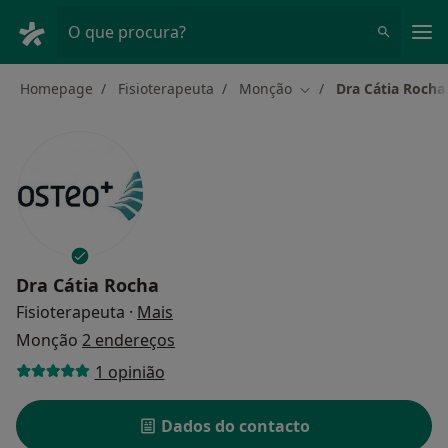
Men
O que procura?
Homepage
Fisioterapeuta
Monção
Dra Cátia Rocha
Mudar de cidade
Dra Cátia Rocha
sobre as especializações
Fisioterapeuta
·
Mais
Monção
2 endereços
1 opinião
Dados do contacto