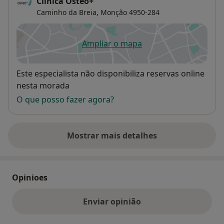
Clínica Osteo+
Caminho da Breia,
Monção
4950-284
Ampliar o mapa
abre num novo separador
Disponibilidade
Este especialista não disponibiliza reservas online
nesta morada
O que posso fazer agora?
Mostrar mais detalhes
sobre o endereço
Opinioes
Enviar opinião