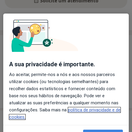
Solicite um atendimento
Experiência
Preços
Consultórios
Opiniões
Experiência
Principais doenças tratadas
Azia
Rigidez Muscular
A sua privacidade é importante.
Rigidez Muscular Espasmódica
Dor Lombar
Ao aceitar, permite-nos a nós e aos nossos parceiros
a11y_sr_mo
Transtornos De Estresse Pós-Traumáticos
+7
utilizar cookies (ou tecnologias semelhantes) para
recolher dados estatísticos e fornecer conteúdo com
Mostrar mais detalhes
base nos seus hábitos de navegação. Pode ver e
sobre a experiência
atualizar as suas preferências a qualquer momento nas
configurações. Saiba mais na
política de privacidade e de
cookies.
Serviços e preços
Auriculoterapia