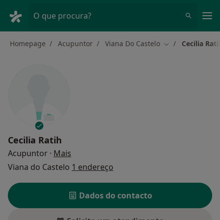
Men
O que procura?
Homepage
Acupuntor
Viana Do Castelo
Cecilia Rati
Mudar de cidade
Cecilia Ratih
sobre as especializações
Acupuntor
·
Mais
Viana do Castelo
1 endereço
Dados do contacto