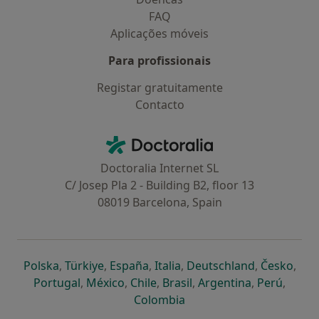
FAQ
Aplicações móveis
Para profissionais
Registar gratuitamente
Contacto
Contacto
Doctoralia - Homepage
Doctoralia Internet SL
C/ Josep Pla 2 - Building B2, floor 13
08019 Barcelona, Spain
abre num novo separador
abre num novo separador
abre num novo separador
abre num novo separado
abre num n
abre
Polska
,
Türkiye
,
España
,
Italia
,
Deutschland
,
Česko
,
abre num novo separador
abre num novo separador
abre num novo separador
abre num novo separa
abre num no
abre n
Portugal
,
México
,
Chile
,
Brasil
,
Argentina
,
Perú
,
abre num novo separad
Colombia