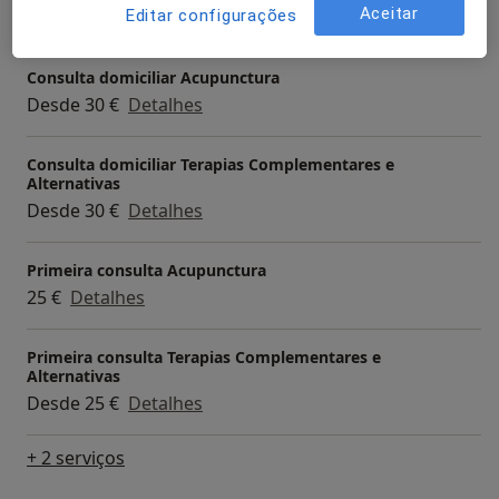
Aceitar
20 €
Detalhes
Editar configurações
Consulta domiciliar Acupunctura
Desde 30 €
Detalhes
Consulta domiciliar Terapias Complementares e
Alternativas
Desde 30 €
Detalhes
Primeira consulta Acupunctura
25 €
Detalhes
Primeira consulta Terapias Complementares e
Alternativas
Desde 25 €
Detalhes
+ 2 serviços