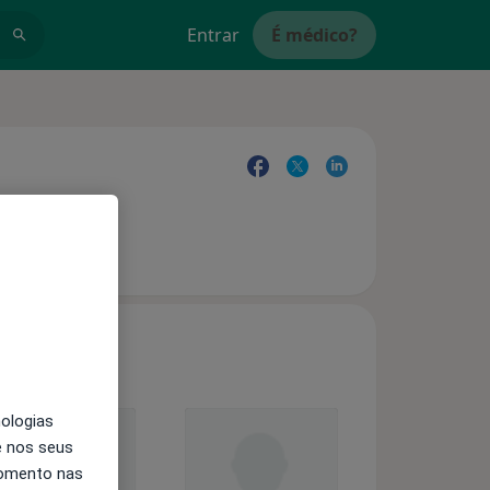
Entrar
É médico?
nologias
e nos seus
momento nas