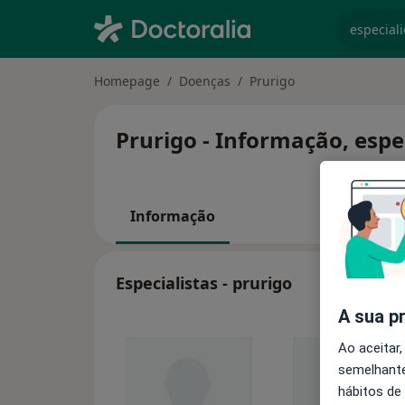
especiali
Homepage
Doenças
Prurigo
Prurigo - Informação, espe
Informação
Especialistas - prurigo
A sua p
Ao aceitar,
semelhante
hábitos de