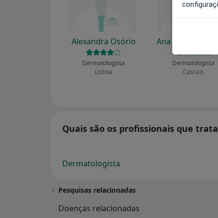
configuraç
Alexandra Osório
Ana Guerra Rod
Dermatologista
Dermatologista
Lisboa
Cascais
Quais são os profissionais que trat
Dermatologista
Pesquisas relacionadas
Doenças relacionadas