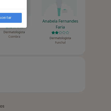
Aceitar
Ana Moreno
Anabela Fernandes
Faria
Dermatologista
Coimbra
Dermatologista
Funchal
dos