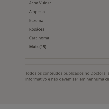
Acne Vulgar
Alopecia
Eczema
Rosácea
Carcinoma
Mais (15)
Mais na categoria: Doenças relacion
Todos os conteúdos publicados no Doctorali
informativo e não devem ser, em nenhuma ci