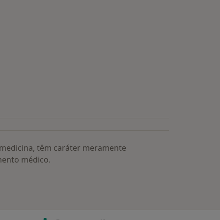
s médicos mais procurados
a medicina, têm caráter meramente
mento médico.