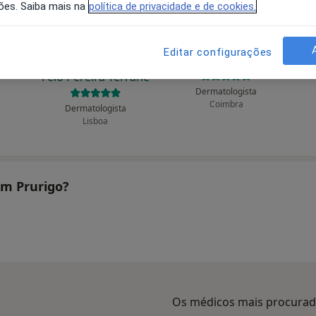
ões. Saiba mais na
política de privacidade e de cookies.
Editar configurações
rigo
Ana Maria Barata
Ana Maria Moreno
Feio Pereira Terrahe
Dermatologista
Coimbra
Dermatologista
Lisboa
am Prurigo?
Os médicos mais procura