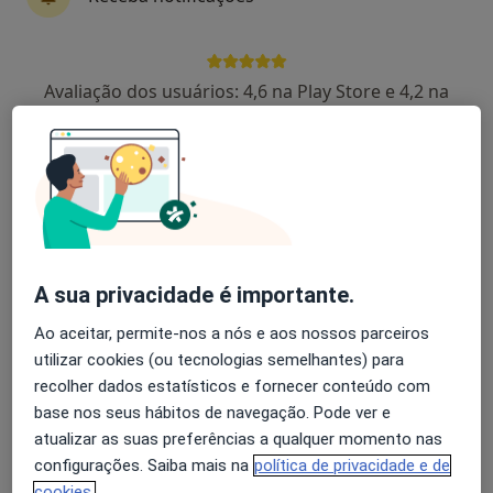
Dra. Maria Sousa Rodrigues
Avaliação dos usuários: 4,6 na Play Store e 4,2 na
Psicólogo
Apple
3 opiniões
Rua Fernando Diniz de Andrade 1B, Barreiro
•
Mapa
Centro Apogeu
Primeira consulta Psicologia
Preço não disponível
Esse especialista não oferece agendamento online para esse endereço.
A sua privacidade é importante.
Solicite um atendimento
Ao aceitar, permite-nos a nós e aos nossos parceiros
utilizar cookies (ou tecnologias semelhantes) para
recolher dados estatísticos e fornecer conteúdo com
base nos seus hábitos de navegação. Pode ver e
atualizar as suas preferências a qualquer momento nas
configurações. Saiba mais na
política de privacidade e de
cookies.