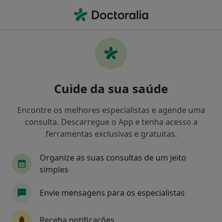
Men
Mutismo • Setúbal, Setúbal
Filters
• 1
Mapa
Mutismo, Setúbal
Cuide da sua saúde
Como classificamos os resultados
Encontre os melhores especialistas e agende uma
consulta. Descarregue o App e tenha acesso a
Qual é a especialização que procura?
ferramentas exclusivas e gratuitas.
Psicólogo
Dentista
Cirurgião maxilo-facia
Organize as suas consultas de um jeito
simples
Envie mensagens para os especialistas
Receba notificações