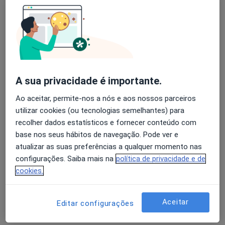
Paulo Morais
Avaliação dos usuários: 4,6 na Play Store e 4,2 na
Dermatologista
Apple
Amarante
A sua privacidade é importante.
Álvaro Machado
Ao aceitar, permite-nos a nós e aos nossos parceiros
Dermatologista
utilizar cookies (ou tecnologias semelhantes) para
Caldelas Gmr
recolher dados estatísticos e fornecer conteúdo com
base nos seus hábitos de navegação. Pode ver e
atualizar as suas preferências a qualquer momento nas
Alexandra Osório
configurações. Saiba mais na
política de privacidade e de
cookies.
Dermatologista
Lisboa
Aceitar
Editar configurações
Ana Guerra Rodrigo