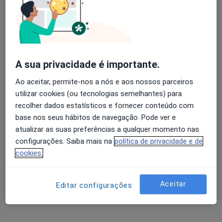
A Baldaque Faria
Avaliação dos usuários: 4,6 na Play Store e 4,2 na
Endocrinologista
Apple
Porto
A sua privacidade é importante.
Ao aceitar, permite-nos a nós e aos nossos parceiros
A Bianchi Aguiar
utilizar cookies (ou tecnologias semelhantes) para
recolher dados estatísticos e fornecer conteúdo com
Pediatra
Porto
base nos seus hábitos de navegação. Pode ver e
atualizar as suas preferências a qualquer momento nas
configurações. Saiba mais na
política de privacidade e de
A José Ribeiro Domingues
cookies.
Pediatra
Porto
Aceitar
Editar configurações
Abel Rua