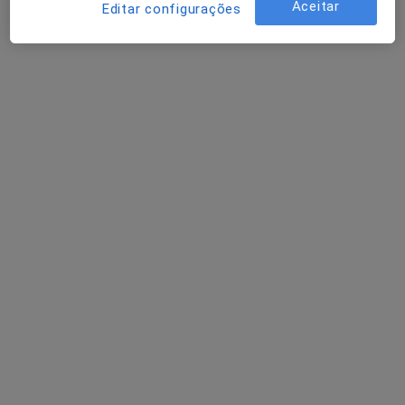
Aceitar
Editar configurações
Casa de Saúde de S. Lázaro
·
Mais
Cirurgião geral, Ginecologista, Neurocirurgião
6 opiniões
Rua 25 de Abril, 550, Braga
•
Mapa
Casa de Saúde de S. Lázaro
Consulta online
desde 60 €
Nenhum profissional neste centro médico tem consultas disponíveis
Mostrar perfil