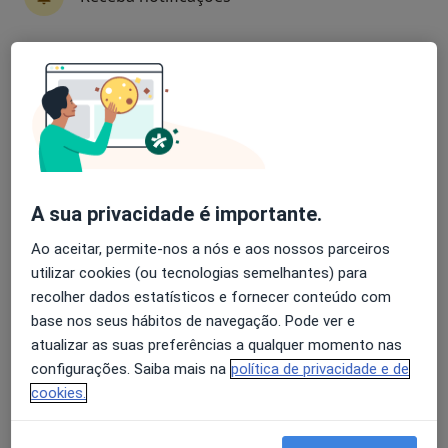
Dr. José António Moreira da Costa
Avaliação dos usuários: 4,6 na Play Store e 4,2 na
Neurocirurgião
Apple
31 opiniões
Morada 1
Morada 2
Morada 3
Morada 4
A sua privacidade é importante.
Av. Imaculada Conceição, 53, Braga
•
Mapa
Ao aceitar, permite-nos a nós e aos nossos parceiros
Consultório privado
utilizar cookies (ou tecnologias semelhantes) para
Esse especialista não oferece agendamento online para esse endereço.
recolher dados estatísticos e fornecer conteúdo com
base nos seus hábitos de navegação. Pode ver e
Solicite um atendimento
atualizar as suas preferências a qualquer momento nas
configurações. Saiba mais na
política de privacidade e de
cookies.