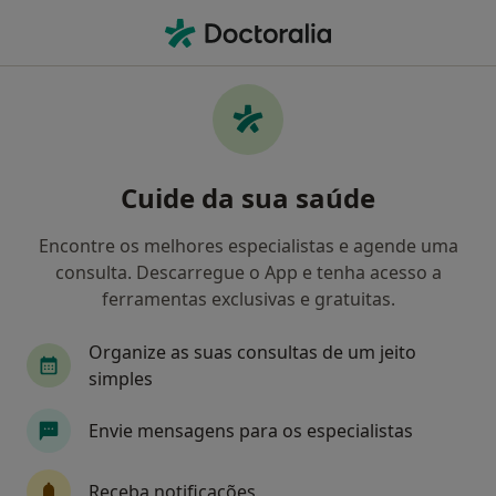
Men
Epilepsia • Braga, Braga
Filters
• 1
Mapa
Epilepsia, Braga
Cuide da sua saúde
Como classificamos os resultados
Encontre os melhores especialistas e agende uma
consulta. Descarregue o App e tenha acesso a
Qual é a especialização que procura?
ferramentas exclusivas e gratuitas.
Neurocirurgião
Cardiologista
Cirurgião g
Organize as suas consultas de um jeito
simples
Envie mensagens para os especialistas
Receba notificações