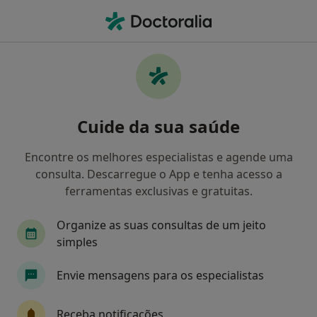
Men
Epilepsia • Vila Verde, Braga
Filters
• 1
Mapa
Epilepsia, Vila Verde
Cuide da sua saúde
Como classificamos os resultados
Encontre os melhores especialistas e agende uma
consulta. Descarregue o App e tenha acesso a
Qual é a especialização que procura?
ferramentas exclusivas e gratuitas.
Neurocirurgião
Nutricionista
Oftalmolog
Organize as suas consultas de um jeito
simples
Envie mensagens para os especialistas
Receba notificações