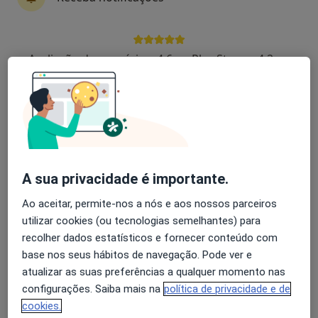
Dr. João Abreu Lima
Avaliação dos usuários: 4,6 na Play Store e 4,2 na
Neurocirurgião
Apple
1 opinião
Rua do Souto nº 32, 1º andar, Ponte de Lima
•
Mapa
Clialima
Esse especialista não oferece agendamento online para esse endereço.
A sua privacidade é importante.
Solicite um atendimento
Ao aceitar, permite-nos a nós e aos nossos parceiros
utilizar cookies (ou tecnologias semelhantes) para
recolher dados estatísticos e fornecer conteúdo com
base nos seus hábitos de navegação. Pode ver e
atualizar as suas preferências a qualquer momento nas
configurações. Saiba mais na
política de privacidade e de
cookies.