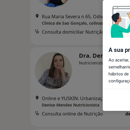
Rua Maria Severa n 65, Odivelas
•
Mapa
Clinica de Sao Gonçalo, colinas do cruzeiro
Consulta domiciliar Nutrição
A sua p
Dra. Denise Men
Ao aceitar,
Nutricionista
semelhante
hábitos de
configuraç
Online e YUSKIN: Urbanização Jardim da Amoreira Rua Maria 
Denise Mendes Nutricionista
Consulta online de Nutrição
d