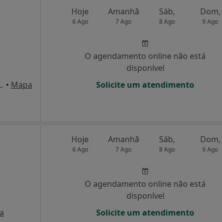
Hoje
Amanhã
Sáb,
Dom,
6 Ago
7 Ago
8 Ago
9 Ago
O agendamento online não está
disponível
1 Rc/D Sampaio Santana,
•
Mapa
Solicite um atendimento
Hoje
Amanhã
Sáb,
Dom,
6 Ago
7 Ago
8 Ago
9 Ago
O agendamento online não está
disponível
a
Solicite um atendimento