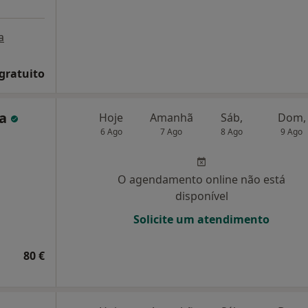
a
 gratuito
za
Hoje
Amanhã
Sáb,
Dom,
6 Ago
7 Ago
8 Ago
9 Ago
O agendamento online não está
disponível
Solicite um atendimento
80 €