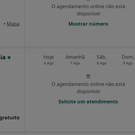
O agendamento online não está
disponível
•
Mapa
Mostrar número
eia
Hoje
Amanhã
Sáb,
Dom,
6 Ago
7 Ago
8 Ago
9 Ago
O agendamento online não está
disponível
Solicite um atendimento
 gratuito