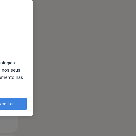
Segunda-feira
Ter,
Qua
nologias
10 Ago
11 Ago
12 Ago
e nos seus
momento nas
Aceitar