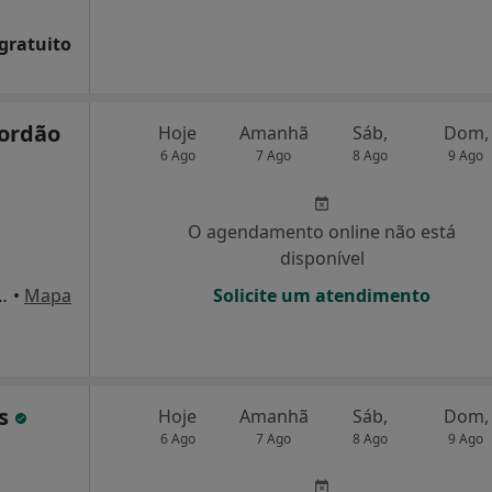
 gratuito
Jordão
Hoje
Amanhã
Sáb,
Dom,
6 Ago
7 Ago
8 Ago
9 Ago
O agendamento online não está
disponível
oncelos 8, r/c dto, Sintra
•
Mapa
Solicite um atendimento
as
Hoje
Amanhã
Sáb,
Dom,
6 Ago
7 Ago
8 Ago
9 Ago