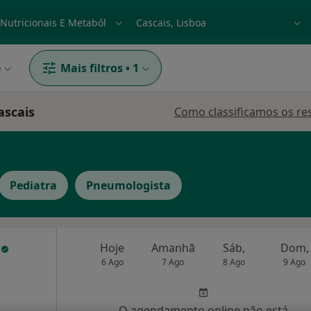
dade, doença ou nome
p. ex. Lisboa
e
Mais filtros
•
1
ascais
Como classificamos os re
Pediatra
Pneumologista
e
Hoje
Amanhã
Sáb,
Dom,
6 Ago
7 Ago
8 Ago
9 Ago
O agendamento online não está