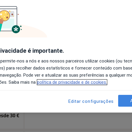
disponível
Solicite um atendimento
50 €
rivacidade é importante.
des
Hoje
Amanhã
Sáb,
Dom,
 permite-nos a nós e aos nossos parceiros utilizar cookies (ou tec
6 Ago
7 Ago
8 Ago
9 Ago
s) para recolher dados estatísticos e fornecer conteúdo com bas
 navegação. Pode ver e atualizar as suas preferências a qualquer 
ões. Saiba mais na
política de privacidade e de cookies.
O agendamento online não está
disponível
Severa, 16, Loja 1, Lisboa
•
Mapa
Solicite um atendimento
Editar configurações
esde 30 €