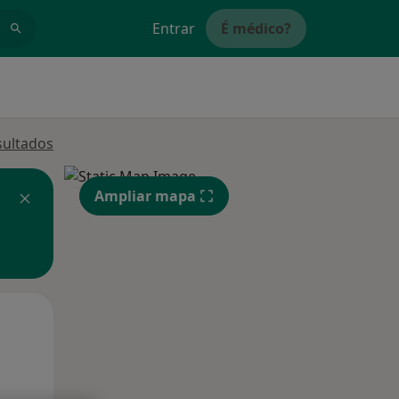
Entrar
É médico?
sultados
Ampliar mapa
Segunda-feira
Ter,
Qua
10 Ago
11 Ago
12 Ago