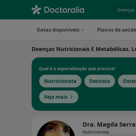
especiali
Datas disponíveis
Planos de saúd
Doenças Nutricionais E Metabólicas, L
Qual é a especialização que procura?
Nutricionista
Dentista
Oste
Veja mais
Dra. Magda Serr
Nutricionista