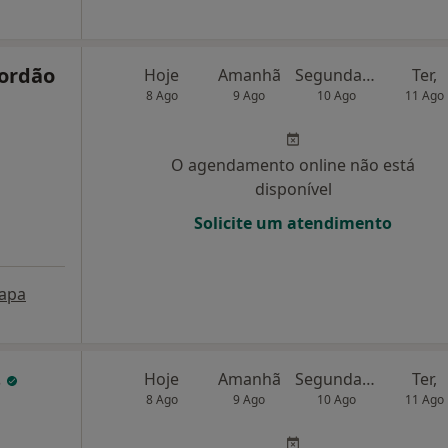
Jordão
Hoje
Amanhã
Segunda-feira
Ter,
8 Ago
9 Ago
10 Ago
11 Ago
O agendamento online não está
disponível
Solicite um atendimento
apa
s
Hoje
Amanhã
Segunda-feira
Ter,
8 Ago
9 Ago
10 Ago
11 Ago