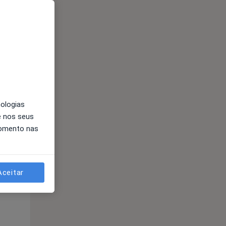
nologias
e nos seus
momento nas
Qua
Qui,
Sex,
12 Ago
13 Ago
14 Ago
Aceitar