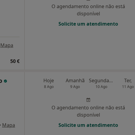
O agendamento online não está
disponível
Solicite um atendimento
Mapa
50 €
ro
Hoje
Amanhã
Segunda-feira
Ter,
8 Ago
9 Ago
10 Ago
11 Ago
O agendamento online não está
disponível
•
Mapa
Solicite um atendimento