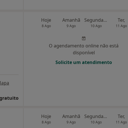
Hoje
Amanhã
Segunda-feira
Ter,
8 Ago
9 Ago
10 Ago
11 Ago
O agendamento online não está
disponível
Solicite um atendimento
apa
 gratuito
Hoje
Amanhã
Segunda-feira
Ter,
8 Ago
9 Ago
10 Ago
11 Ago