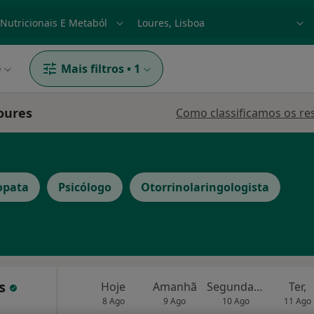
dade, doença ou nome
p. ex. Lisboa
e
Mais filtros
•
1
oures
Como classificamos os re
opata
Psicólogo
Otorrinolaringologista
as
Hoje
Amanhã
Segunda-feira
Ter,
8 Ago
9 Ago
10 Ago
11 Ago