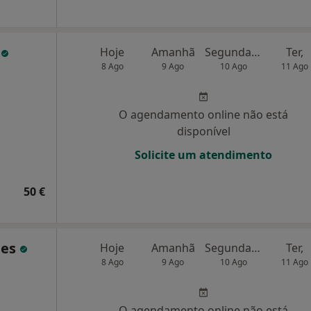
e
Hoje
Amanhã
Segunda-feira
Ter,
8 Ago
9 Ago
10 Ago
11 Ago
O agendamento online não está
disponível
Solicite um atendimento
50 €
des
Hoje
Amanhã
Segunda-feira
Ter,
8 Ago
9 Ago
10 Ago
11 Ago
O agendamento online não está