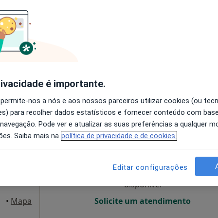
O agendamento online não está
disponível
Mostrar número
rivacidade é importante.
Nunes
 permite-nos a nós e aos nossos parceiros utilizar cookies (ou tec
s) para recolher dados estatísticos e fornecer conteúdo com bas
 navegação. Pode ver e atualizar as suas preferências a qualquer 
Hoje
Amanhã
Segunda-feira
Ter,
ões. Saiba mais na
política de privacidade e de cookies.
8 Ago
9 Ago
10 Ago
11 Ago
Editar configurações
O agendamento online não está
disponível
•
Mapa
Solicite um atendimento