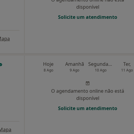
disponível
Solicite um atendimento
Mapa
Hoje
Amanhã
Segunda-feira
Ter,
8 Ago
9 Ago
10 Ago
11 Ago
O agendamento online não está
disponível
Solicite um atendimento
Mapa