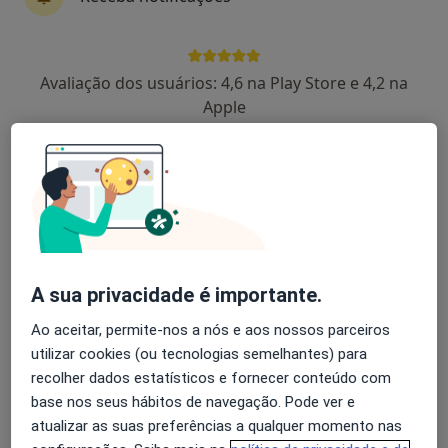
Avaliação dos usuários: 4,6 na Play Store e 4,2 na
Apple
Dr. Martin Lorenzetti
Neurocirurgião
126 opiniões
Travessa Portela , Sintra
•
Mapa
Cintramédica-Clínica de Diagnóstico
A sua privacidade é importante.
Esse especialista não oferece agendamento online para esse endereço.
Ao aceitar, permite-nos a nós e aos nossos parceiros
utilizar cookies (ou tecnologias semelhantes) para
Solicite um atendimento
recolher dados estatísticos e fornecer conteúdo com
base nos seus hábitos de navegação. Pode ver e
atualizar as suas preferências a qualquer momento nas