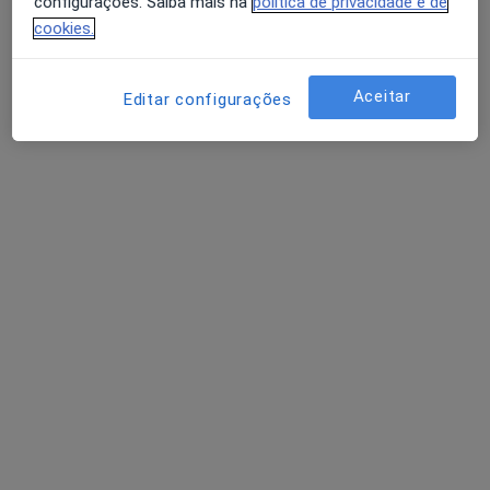
configurações. Saiba mais na
política de privacidade e de
cookies.
Aceitar
Editar configurações
Dr. António Augusto Ribeiro Martins
Neurocirurgião, Neurofisiologista
R. Fernão Lopes 60, Cascais
•
Mapa
Clínica Cuf Cascais
Esse especialista não oferece agendamento online para esse endereço.
Solicite um atendimento