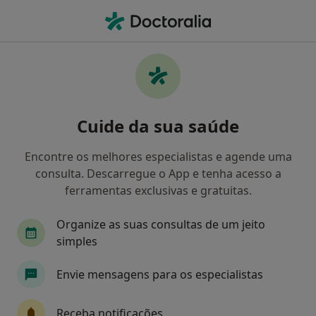
Men
Doenças Da Coluna Vertebral • Cascais, Lisboa
Filters
• 1
Mapa
Doenças Da Coluna Vertebral, Cascais
Cuide da sua saúde
Como classificamos os resultados
Encontre os melhores especialistas e agende uma
consulta. Descarregue o App e tenha acesso a
Qual é a especialização que procura?
ferramentas exclusivas e gratuitas.
Neurocirurgião
Ginecologista
Organize as suas consultas de um jeito
simples
Neurofisiologista
Oftalmologista
Envie mensagens para os especialistas
Acupuntor
Veja mais
Receba notificações