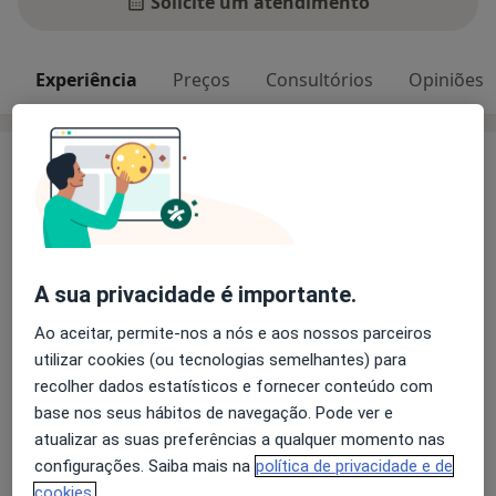
Solicite um atendimento
Experiência
Preços
Consultórios
Opiniões
Experiência
Apaixonada pela nutrição e pelo impacto positivo que
ela pode ter na saúde e no bem-estar das pessoas.
Apologista de uma alimentação anti-inflamatória e
funcional.
A sua privacidade é importante.
Entra em contacto comigo e alcança a tua melhor
versão!
Ao aceitar, permite-nos a nós e aos nossos parceiros
utilizar cookies (ou tecnologias semelhantes) para
Principais doenças tratadas
recolher dados estatísticos e fornecer conteúdo com
Magreza
Transtornos da Alimentação
base nos seus hábitos de navegação. Pode ver e
a11
Hipertensão
Diabetes Mellitus
Desnutrição
+7
atualizar as suas preferências a qualquer momento nas
configurações. Saiba mais na
política de privacidade e de
Pacientes que trato
cookies.