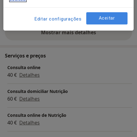
Adultos (Apenas em alguns endereços)
Crianças (Apenas em alguns endereços)
Aceitar
Editar configurações
Mostrar mais detalhes
sobre a experiência
Serviços e preços
Consulta online
40 €
Detalhes
Consulta domiciliar Nutrição
60 €
Detalhes
Consulta online de Nutrição
40 €
Detalhes