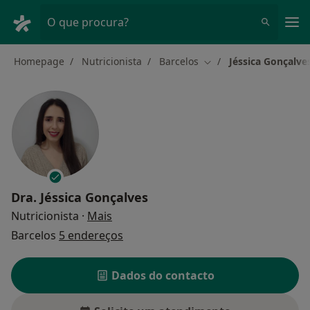
Men
O que procura?
Homepage
Nutricionista
Barcelos
Jéssica Gonçalve
Mudar de cidade
Dra.
Jéssica Gonçalves
sobre as especializações
Nutricionista
·
Mais
Barcelos
5 endereços
Dados do contacto