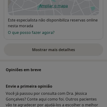
Ampliar o mapa
abre num novo separador
Disponibilidade
Este especialista não disponibiliza reservas online
nesta morada
O que posso fazer agora?
Mostrar mais detalhes
sobre o endereço
Opiniões em breve
Envie a primeira opinião
Você já passou por consulta com Dra. Jéssica
Gonçalves? Conte aqui como foi. Outros pacientes
vão te agradecer por ajudá-los a escolher o melhor