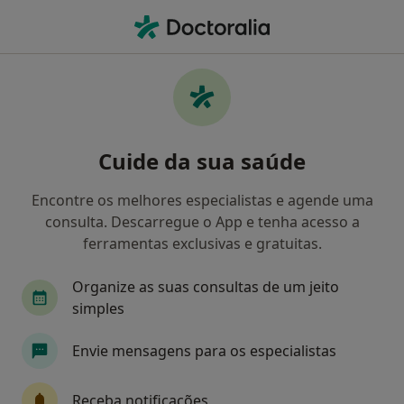
Men
Curvaturas Da Coluna Vertebral • Benfica, Lisboa
Filters
• 1
Mapa
Curvaturas Da Coluna Vertebral, Benfica
Cuide da sua saúde
Como classificamos os resultados
Encontre os melhores especialistas e agende uma
consulta. Descarregue o App e tenha acesso a
Qual é a especialização que procura?
ferramentas exclusivas e gratuitas.
Fisioterapeuta
Traumatologista
Dentista
Organize as suas consultas de um jeito
simples
Envie mensagens para os especialistas
Receba notificações