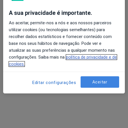
A sua privacidade é importante.
Dra. Daniela Fulgêncio
Fisioterapeuta
Ao aceitar, permite-nos a nós e aos nossos parceiros
utilizar cookies (ou tecnologias semelhantes) para
Rua Poeta Bocage 15F Esc. E, Tellheiras
•
Mapa
recolher dados estatísticos e fornecer conteúdo com
PhysioFull - Fisioterapia|Osteopatia
base nos seus hábitos de navegação. Pode ver e
Alongamento Muscular
Serviço gratuito
atualizar as suas preferências a qualquer momento nas
Esse especialista não oferece agendamento online para esse endereço.
configurações. Saiba mais na
política de privacidade e de
cookies.
Solicite um atendimento
Aceitar
Editar configurações