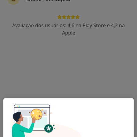
Miguel Alemão
Avaliação dos usuários: 4,6 na Play Store e 4,2 na
Osteopata, Fisioterapeuta
Apple
Largo Comandante Augusto Madureira 6, Algés
•
Mapa
M.A. Healthcare
Consulta domiciliar Osteopatia
desde 80 €
Esse especialista não oferece agendamento online para esse endereço.
Solicite um atendimento