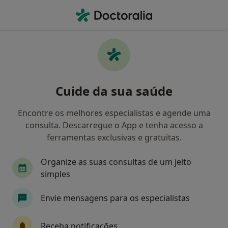
Men
Curvaturas Da Coluna Vertebral • Parede, Lisboa
Filters
• 1
Mapa
Curvaturas Da Coluna Vertebral, Parede
Cuide da sua saúde
Como classificamos os resultados
Encontre os melhores especialistas e agende uma
consulta. Descarregue o App e tenha acesso a
Qual é a especialização que procura?
ferramentas exclusivas e gratuitas.
Fisioterapeuta
Osteopata
Pediatra
Organize as suas consultas de um jeito
simples
Envie mensagens para os especialistas
Receba notificações