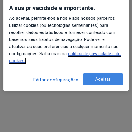
A sua privacidade é importante.
Ana Águas
Ao aceitar, permite-nos a nós e aos nossos parceiros
Fisioterapeuta
utilizar cookies (ou tecnologias semelhantes) para
Rua Fontes Pereira de Melo 33, Linda A Velha
•
Mapa
recolher dados estatísticos e fornecer conteúdo com
Ana Águas (Fisioterapeuta ao domicílio)
base nos seus hábitos de navegação. Pode ver e
atualizar as suas preferências a qualquer momento nas
Consulta domiciliar Fisioterapia
desde 50 €
configurações. Saiba mais na
política de privacidade e de
Esse especialista não oferece agendamento online para esse endereço.
cookies.
Solicite um atendimento
Aceitar
Editar configurações