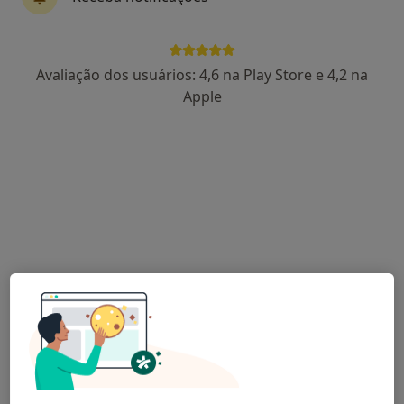
Miguel Alemão
Avaliação dos usuários: 4,6 na Play Store e 4,2 na
Osteopata, Fisioterapeuta
Apple
Largo Comandante Augusto Madureira 6, Algés
•
Mapa
M.A. Healthcare
Consulta domiciliar Osteopatia
desde 80 €
Esse especialista não oferece agendamento online para esse endereço.
Solicite um atendimento