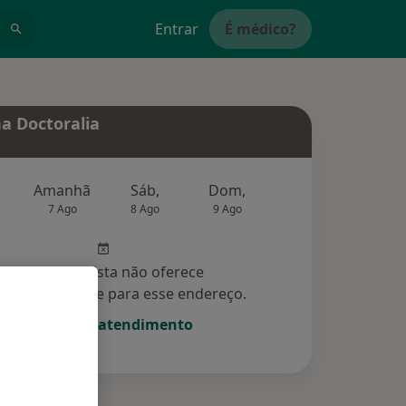
Entrar
É médico?
a Doctoralia
Amanhã
Sáb,
Dom,
Segunda-feira
Ter,
7 Ago
8 Ago
9 Ago
10 Ago
11 Ag
Esse especialista não oferece
amento online para esse endereço.
Solicite um atendimento