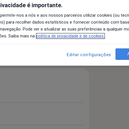
rivacidade é importante.
 permite-nos a nós e aos nossos parceiros utilizar cookies (ou tec
s) para recolher dados estatísticos e fornecer conteúdo com bas
fertilidade
 navegação. Pode ver e atualizar as suas preferências a qualquer 
a11y_sr_more_diseases
Bexiga Urinária Hiperativa
+3
ões. Saiba mais na
política de privacidade e de cookies.
 detalhes
Editar configurações
bre a experiência