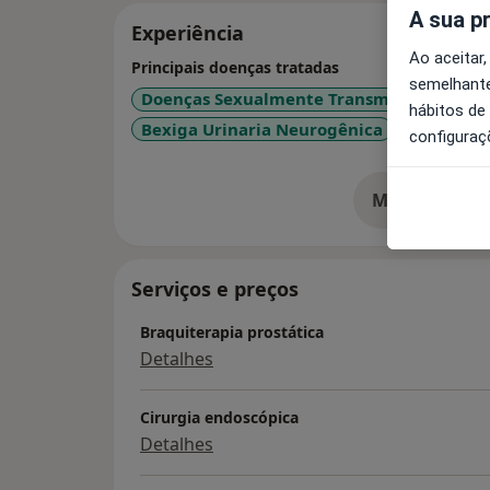
A sua p
Experiência
Ao aceitar,
Principais doenças tratadas
semelhante
Doenças Sexualmente Transmissíveis
In
hábitos de
Bexiga Urinaria Neurogênica
Cistite
configuraç
Mostrar mais
so
Serviços e preços
Braquiterapia prostática
Detalhes
Cirurgia endoscópica
Detalhes