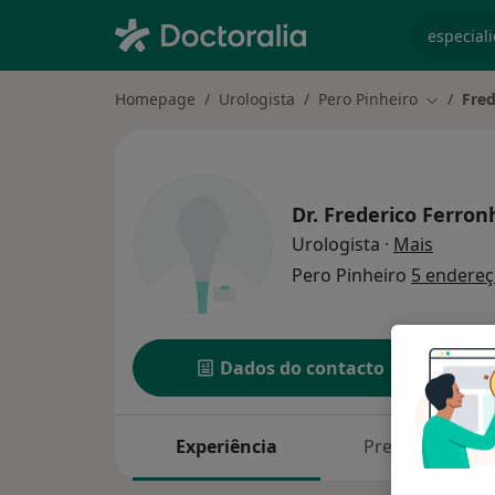
especiali
Homepage
Urologista
Pero Pinheiro
Fred
Mudar de
Dr.
Frederico Ferron
sobre a
Urologista
·
Mais
Pero Pinheiro
5 endere
Dados do contacto
Experiência
Preços