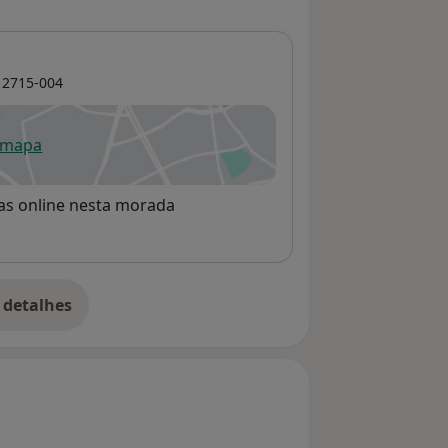
o
2715-004
 mapa
re num novo separador
rvas online nesta morada
 detalhes
bre o endereço