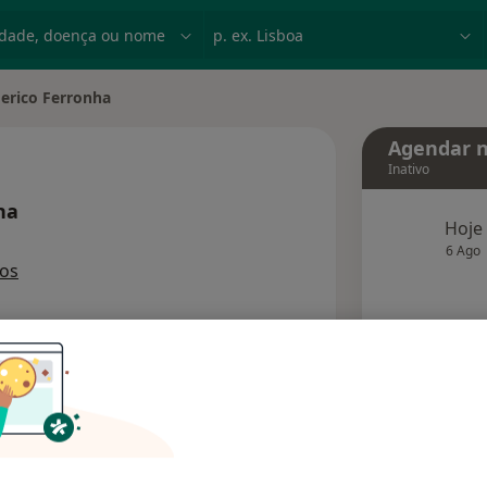
dade, doença ou nome
p. ex. Lisboa
erico Ferronha
 cidade
Agendar n
Inativo
ha
Hoje
s especializações
6 Ago
ços
agend
Solicite um atendimento
Consultórios
Opiniões