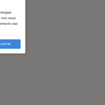
nologias
e nos seus
momento nas
Aceitar