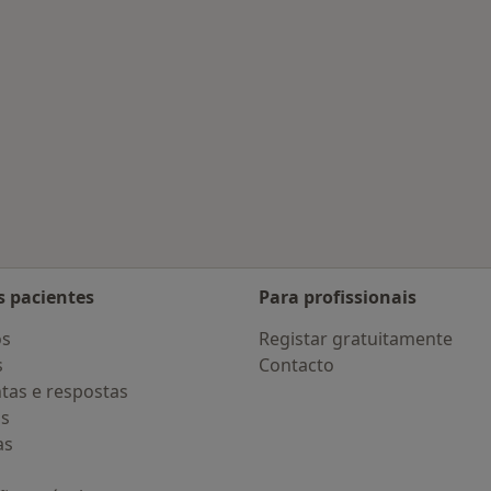
Pero Pinheiro
s pacientes
Para profissionais
os
Registar gratuitamente
s
Contacto
tas e respostas
os
as