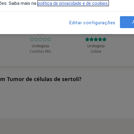
ões. Saiba mais na
política de privacidade e de cookies.
Editar configurações
des
Alberto Carlos O
Alberto Rodrigues de
Kochi
Matos Ferreira
Urologista
Urologista
Custóias Mts
Lisboa
am Tumor de células de sertoli?