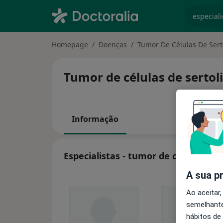
especiali
Homepage
Doenças
Tumor De Células De Sert
Tumor de células de sertol
Informação
Especialistas - tumor de células de s
A sua p
Ao aceitar,
semelhante
hábitos de