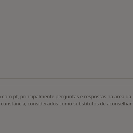
 procurados
a.com.pt, principalmente perguntas e respostas na área d
rcunstância, considerados como substitutos de aconselha