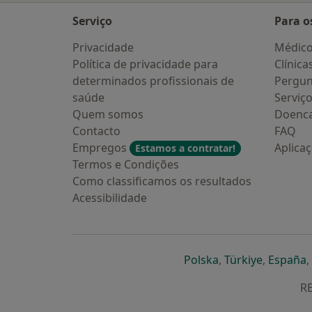
Serviço
Para o
Privacidade
Médic
Política de privacidade para
Clínica
determinados profissionais de
Pergun
saúde
Serviç
Quem somos
Doenc
Contacto
FAQ
Empregos
Aplica
Estamos a contratar!
Termos e Condições
Como classificamos os resultados
Acessibilidade
abre num novo s
abre num
a
Polska
,
Türkiye
,
España
,
RE