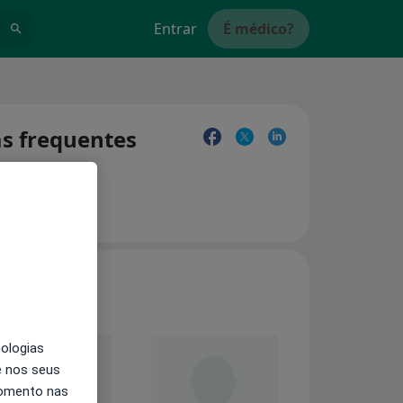
Entrar
É médico?
as frequentes
nologias
e nos seus
momento nas