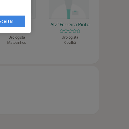
Aceitar
Álvaro Costa
Alvº Ferreira Pinto
Urologista
Urologista
Matosinhos
Covilhã