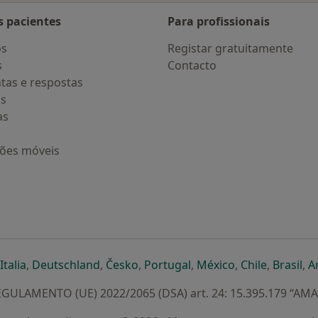
s pacientes
Para profissionais
os
Registar gratuitamente
s
Contacto
tas e respostas
os
as
ções móveis
eparador
 novo separador
bre num novo separador
abre num novo separador
abre num novo separador
abre num novo separador
abre num novo separa
abre num novo
abre num
ab
Italia
,
Deutschland
,
Česko
,
Portugal
,
México
,
Chile
,
Brasil
,
A
GULAMENTO (UE) 2022/2065 (DSA) art. 24: 15.395.179 “AM