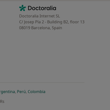
Contacto
Doctoralia - Homepage
Doctoralia Internet SL
C/ Josep Pla 2 - Building B2, floor 13
08019 Barcelona, Spain
dor
 separador
 novo separador
re num novo separador
abre num novo separador
abre num novo separador
abre num novo separador
rgentina
,
Perú
,
Colombia
ARs