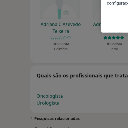
configuraç
Adriana C Azevedo
Adriano Fernan
Teixeira
Pimenta
Urologista
Urologista
Coimbra
Porto
Quais são os profissionais que trat
Oncologista
Urologista
Pesquisas relacionadas