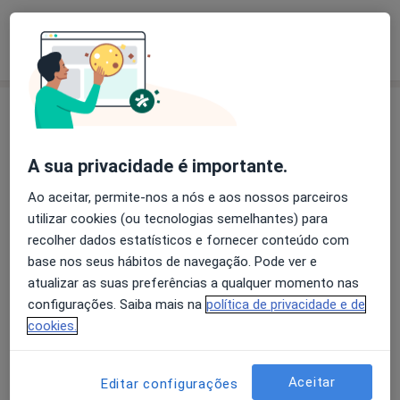
Como mostramos os preços?
Consultórios (5)
Morada 1
Morada 2
Morada 3
Morada 4
A sua privacidade é importante.
Ao aceitar, permite-nos a nós e aos nossos parceiros
utilizar cookies (ou tecnologias semelhantes) para
HOSPITAL CUF TORRES VEDRAS
recolher dados estatísticos e fornecer conteúdo com
Rua João Carlos Júnior 1,
Torres Vedras
2560-253
base nos seus hábitos de navegação. Pode ver e
atualizar as suas preferências a qualquer momento nas
Ampliar o mapa
configurações. Saiba mais na
política de privacidade e de
abre num novo separador
cookies.
Disponibilidade
Este especialista não disponibiliza reservas online
nesta morada
Aceitar
Editar configurações
O que posso fazer agora?