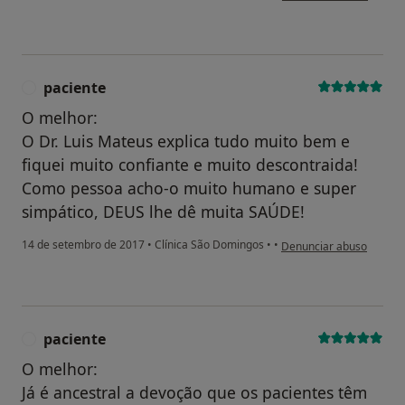
paciente
P
O melhor:
O Dr. Luis Mateus explica tudo muito bem e
fiquei muito confiante e muito descontraida!
Como pessoa acho-o muito humano e super
simpático, DEUS lhe dê muita SAÚDE!
na opinião do utilizador 
14 de setembro de 2017
•
Clínica São Domingos
•
•
Denunciar abuso
paciente
P
O melhor:
Já é ancestral a devoção que os pacientes têm