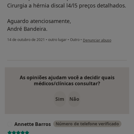
Cirurgia a hérnia discal l4/l5 preços detalhados.
Aguardo atenciosamente,
André Bandeira.
na opinião do utilizador André
14 de outubro de 2021
•
outro lugar
•
Outro
•
Denunciar abuso
As opiniões ajudam você a decidir quais
médicos/clínicas consultar?
Sim
Não
Annette Barros
Número de telefone verificado
A