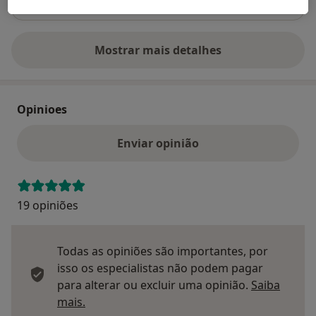
Mostrar mais detalhes
sobre o endereço
Opinioes
Enviar opinião
19 opiniões
Todas as opiniões são importantes, por
isso os especialistas não podem pagar
para alterar ou excluir uma opinião.
Saiba
Saber mais sobre pareceres
mais.