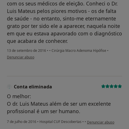
com os seus médicos de eleição. Conheci o Dr.
Luis Mateus pelos piores motivos - os de falta
de saúde - no entanto, sinto-me eternamente
grato por ter sido ele a aparecer, naquela noite
em que eu estava apavorado com o diagnóstico
que acabara de conhecer.
13 de setembro de 2016
•
•
Cirúrgia Macro Adenoma Hipófise
•
na opinião do utilizador paciente
Denunciar abuso
Conta eliminada
O melhor:
O dr. Luis Mateus além de ser um excelente
profissional é um ser humano.
na opinião do utilizador C
7 de julho de 2016
•
Hospital CUF Descobertas
•
•
Denunciar abuso