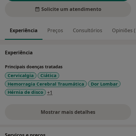
Solicite um atendimento
Experiência
Preços
Consultórios
Opiniões (
Experiência
Principais doenças tratadas
Cervicalgia
Ciática
Hemorragia Cerebral Traumática
Dor Lombar
a11y_sr_more_diseases
Hérnia de disco
+1
Mostrar mais detalhes
sobre a experiência
Serviços e preços