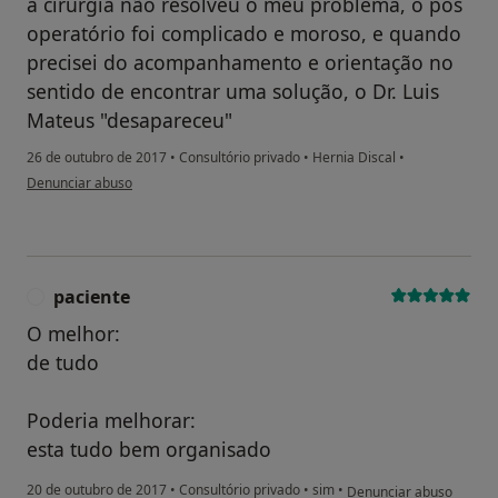
a cirurgia não resolveu o meu problema, o pós
operatório foi complicado e moroso, e quando
precisei do acompanhamento e orientação no
sentido de encontrar uma solução, o Dr. Luis
Mateus "desapareceu"
26 de outubro de 2017
•
Consultório privado
•
Hernia Discal
•
na opinião do utilizador Conta eliminada
Denunciar abuso
paciente
P
O melhor:
de tudo
Poderia melhorar:
esta tudo bem organisado
na opinião do utilizador
20 de outubro de 2017
•
Consultório privado
•
sim
•
Denunciar abuso