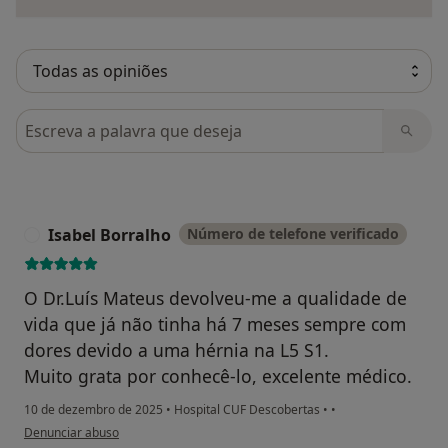
Pesquisar em opiniões
Isabel Borralho
Número de telefone verificado
I
O Dr.Luís Mateus devolveu-me a qualidade de
vida que já não tinha há 7 meses sempre com
dores devido a uma hérnia na L5 S1.
Muito grata por conhecê-lo, excelente médico.
10 de dezembro de 2025
•
Hospital CUF Descobertas
•
•
na opinião do utilizador Isabel Borralho
Denunciar abuso