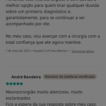
melhor opção para quem tirar qualquer duvida
sobre um primeiro diagnóstico e,
garantidamente, para se continuar a ser
acompanhado por ele.
No meu caso, vou avançar com a cirurgia com a
total confiança que ate agora mantive.
na opinião do utilizador D
7 de maio de 2025
•
Hospital CUF Descobertas
•
•
Denunciar abuso
André Bandeira
Número de telefone verificado
A
Neurocirurgião muito atencioso, muito
esclarecedor.
Fico a espera da sua resposta sobre meu caso.