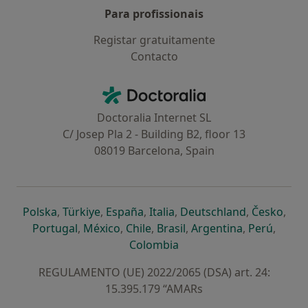
Para profissionais
Registar gratuitamente
Contacto
Contacto
Doctoralia - Homepage
Doctoralia Internet SL
C/ Josep Pla 2 - Building B2, floor 13
08019 Barcelona, Spain
abre num novo separador
abre num novo separador
abre num novo separador
abre num novo separado
abre num n
abre
Polska
,
Türkiye
,
España
,
Italia
,
Deutschland
,
Česko
,
abre num novo separador
abre num novo separador
abre num novo separador
abre num novo separa
abre num no
abre n
Portugal
,
México
,
Chile
,
Brasil
,
Argentina
,
Perú
,
abre num novo separad
Colombia
REGULAMENTO (UE) 2022/2065 (DSA) art. 24:
15.395.179 “AMARs