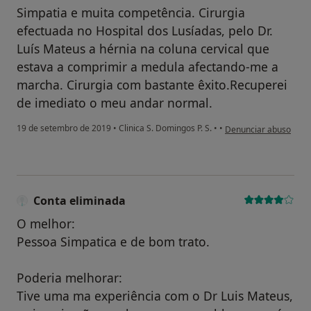
Simpatia e muita competência. Cirurgia
efectuada no Hospital dos Lusíadas, pelo Dr.
Luís Mateus a hérnia na coluna cervical que
estava a comprimir a medula afectando-me a
marcha. Cirurgia com bastante êxito.Recuperei
de imediato o meu andar normal.
na opinião do utilizad
19 de setembro de 2019
•
Clinica S. Domingos P. S.
•
•
Denunciar abuso
Conta eliminada
O melhor:
Pessoa Simpatica e de bom trato.
Poderia melhorar:
Tive uma ma experiência com o Dr Luis Mateus,