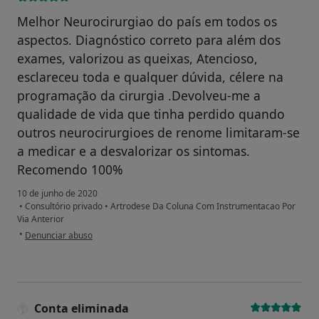
Melhor Neurocirurgiao do país em todos os
aspectos. Diagnóstico correto para além dos
exames, valorizou as queixas, Atencioso,
esclareceu toda e qualquer dúvida, célere na
programação da cirurgia .Devolveu-me a
qualidade de vida que tinha perdido quando
outros neurocirurgioes de renome limitaram-se
a medicar e a desvalorizar os sintomas.
Recomendo 100%
10 de junho de 2020
•
Consultório privado
•
Artrodese Da Coluna Com Instrumentacao Por
Via Anterior
na opinião do utilizador Annette Barros
•
Denunciar abuso
Conta eliminada