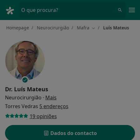
Men
O que procura?
Homepage
Neurocirurgião
Mafra
Luís Mateus
Mudar de cidade
Dr.
Luís Mateus
sobre as especializações
Neurocirurgião
·
Mais
Torres Vedras
5 endereços
19 opiniões
Dados do contacto