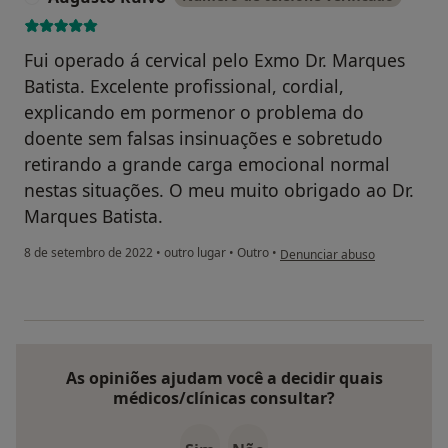
Fui operado á cervical pelo Exmo Dr. Marques
Batista. Excelente profissional, cordial,
explicando em pormenor o problema do
doente sem falsas insinuações e sobretudo
retirando a grande carga emocional normal
nestas situações. O meu muito obrigado ao Dr.
Marques Batista.
na opinião do utilizador Augus
8 de setembro de 2022
•
outro lugar
•
Outro
•
Denunciar abuso
As opiniões ajudam você a decidir quais
médicos/clínicas consultar?