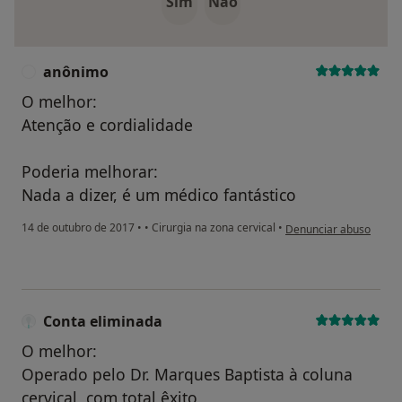
Sim
Não
anônimo
A
O melhor:
Atenção e cordialidade
Poderia melhorar:
Nada a dizer, é um médico fantástico
na opinião do utilizado
14 de outubro de 2017
•
•
Cirurgia na zona cervical
•
Denunciar abuso
Conta eliminada
O melhor:
Operado pelo Dr. Marques Baptista à coluna
cervical, com total êxito,