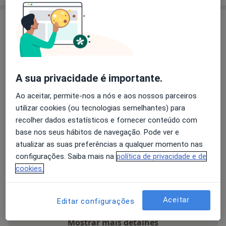
Consultórios (3)
Morada 1
Morada 2
Morada 3
A sua privacidade é importante.
Consultório privado
Ao aceitar, permite-nos a nós e aos nossos parceiros
Centro Med Fisiatrica Costa Verde R 8 949,
Espinho
utilizar cookies (ou tecnologias semelhantes) para
recolher dados estatísticos e fornecer conteúdo com
Ampliar o mapa
base nos seus hábitos de navegação. Pode ver e
abre num novo separador
atualizar as suas preferências a qualquer momento nas
configurações. Saiba mais na
política de privacidade e de
Disponibilidade
Este especialista não disponibiliza reservas online
cookies.
nesta morada
O que posso fazer agora?
Aceitar
Editar configurações
Mostrar mais detalhes