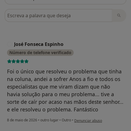
Pesquisar em opiniões
José Fonseca Espinho
J
Número de telefone verificado
Foi o único que resolveu o problema que tinha
na coluna, andei a sofrer Anos a fio e todos os
especialistas que me viram dizam que não
havia solução para o meu problema... tive a
sorte de caír por acaso nas mãos deste senhor...
e ele resolveu o problema. Fantástico
na opinião do utilizador José Fons
8 de maio de 2026
•
outro lugar
•
Outro
•
Denunciar abuso