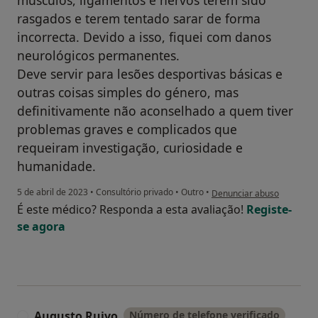
rasgados e terem tentado sarar de forma
incorrecta. Devido a isso, fiquei com danos
neurológicos permanentes.
Deve servir para lesões desportivas básicas e
outras coisas simples do género, mas
definitivamente não aconselhado a quem tiver
problemas graves e complicados que
requeiram investigação, curiosidade e
humanidade.
na opinião do utilizador So
5 de abril de 2023
•
Consultório privado
•
Outro
•
Denunciar abuso
É este médico? Responda a esta avaliação!
Registe-
se agora
Augusto Ruivo
Número de telefone verificado
A