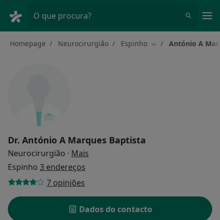
Men
O que procura?
Homepage
Neurocirurgião
Espinho
António A Mar
Mudar de cidade
Dr.
António A Marques Baptista
sobre as especializações
Neurocirurgião
·
Mais
Espinho
3 endereços
7 opiniões
Dados do contacto