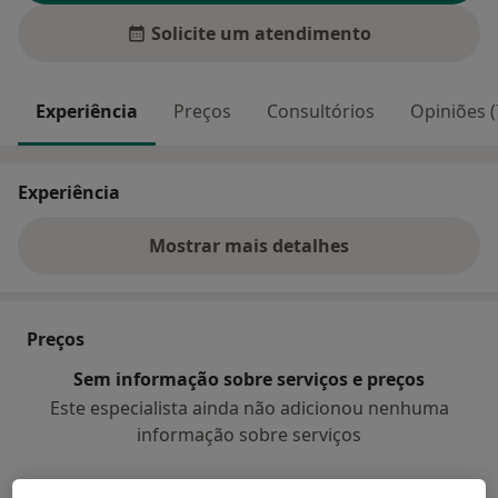
Solicite um atendimento
Experiência
Preços
Consultórios
Opiniões (
Experiência
Mostrar mais detalhes
sobre a experiência
Preços
Sem informação sobre serviços e preços
Este especialista ainda não adicionou nenhuma
informação sobre serviços