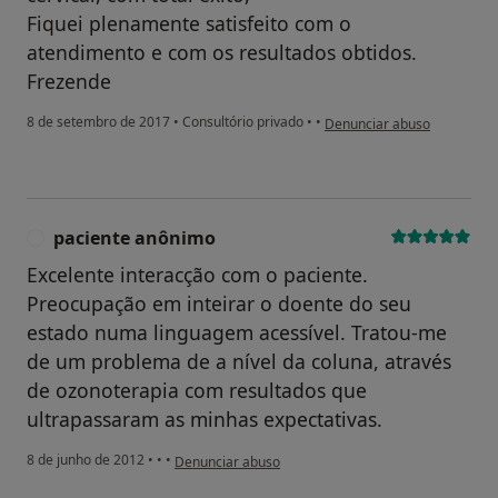
Fiquei plenamente satisfeito com o
atendimento e com os resultados obtidos.
Frezende
na opinião do utilizador Con
8 de setembro de 2017
•
Consultório privado
•
•
Denunciar abuso
paciente anônimo
P
Excelente interacção com o paciente.
Preocupação em inteirar o doente do seu
estado numa linguagem acessível. Tratou-me
de um problema de a nível da coluna, através
de ozonoterapia com resultados que
ultrapassaram as minhas expectativas.
na opinião do utilizador paciente anônimo
8 de junho de 2012
•
•
•
Denunciar abuso