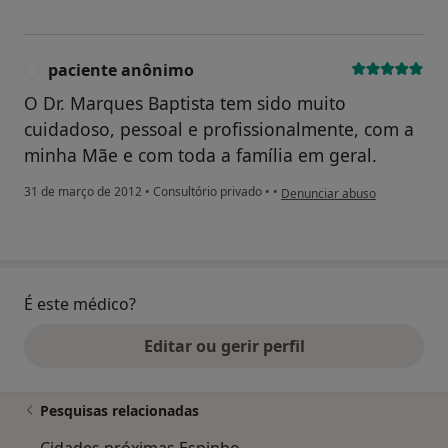
paciente anônimo
P
O Dr. Marques Baptista tem sido muito
cuidadoso, pessoal e profissionalmente, com a
minha Mãe e com toda a família em geral.
na opinião do utilizador paci
31 de março de 2012
•
Consultório privado
•
•
Denunciar abuso
É este médico?
Editar ou gerir perfil
Pesquisas relacionadas