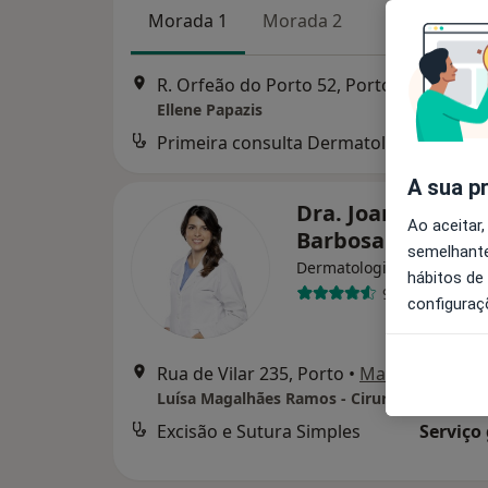
Morada 1
Morada 2
R. Orfeão do Porto 52, Porto
•
Mapa
Ellene Papazis
Primeira consulta Dermatologia
A sua p
Dra. Joana Alves
Ao aceitar,
Barbosa
semelhante
Dermatologista
hábitos de
9 opiniões
configuraç
Rua de Vilar 235, Porto
•
Mapa
Luísa Magalhães Ramos - Cirurgia Plástica 
Excisão e Sutura Simples
Serviço