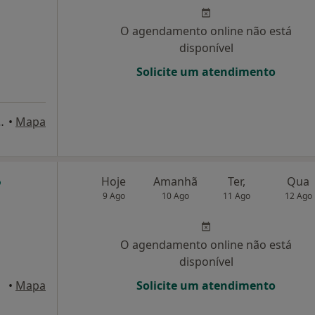
O agendamento online não está
disponível
Solicite um atendimento
o SA Carneiro 1228 Rc, Gondomar
•
Mapa
Hoje
Amanhã
Ter,
Qua
9 Ago
10 Ago
11 Ago
12 Ago
O agendamento online não está
disponível
•
Mapa
Solicite um atendimento