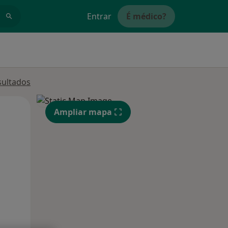
Entrar
É médico?
sultados
Qui,
Sex,
Sáb,
Ampliar mapa
13 Ago
14 Ago
15 Ago