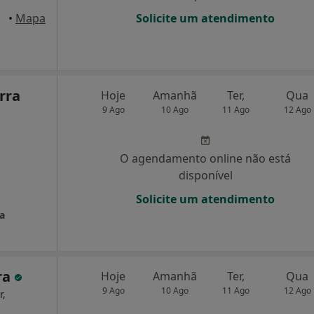
 Porto
•
Mapa
Solicite um atendimento
rra
Hoje
Amanhã
Ter,
Qua
9 Ago
10 Ago
11 Ago
12 Ago
O agendamento online não está
disponível
Solicite um atendimento
a
ra
Hoje
Amanhã
Ter,
Qua
9 Ago
10 Ago
11 Ago
12 Ago
r,