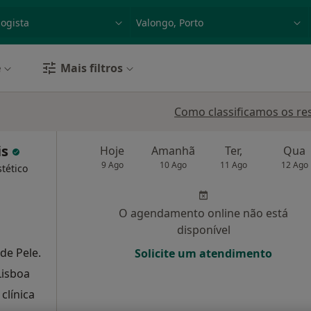
dade, doença ou nome
p. ex. Lisboa
e
Mais filtros
Como classificamos os re
is
Hoje
Amanhã
Ter,
Qua
9 Ago
10 Ago
11 Ago
12 Ago
tético
O agendamento online não está
disponível
de Pele.
Solicite um atendimento
Lisboa
clínica