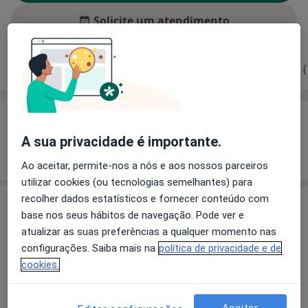
Solicite um atendimento
Experiência
Preços
Consultórios
Opiniões (
Experiência
A sua privacidade é importante.
Mostrar mais detalhes
sobre a experiência
Ao aceitar, permite-nos a nós e aos nossos parceiros
utilizar cookies (ou tecnologias semelhantes) para
recolher dados estatísticos e fornecer conteúdo com
Serviços e preços
base nos seus hábitos de navegação. Pode ver e
Primeira consulta Dermatologia
atualizar as suas preferências a qualquer momento nas
Detalhes
configurações. Saiba mais na
política de privacidade e de
cookies.
Como mostramos os preços?
Aceitar