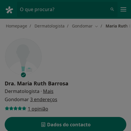
Men
O que procura?
Homepage
Dermatologista
Gondomar
Maria Ruth 
Mudar de cidade
Dra.
Maria Ruth Barrosa
sobre as especializações
Dermatologista
·
Mais
Gondomar
3 endereços
1 opinião
Dados do contacto