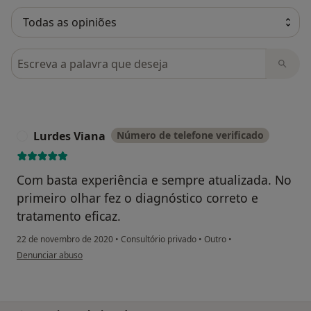
Pesquisar em opiniões
Lurdes Viana
Número de telefone verificado
L
Com basta experiência e sempre atualizada. No
primeiro olhar fez o diagnóstico correto e
tratamento eficaz.
22 de novembro de 2020
•
Consultório privado
•
Outro
•
na opinião do utilizador Lurdes Viana
Denunciar abuso