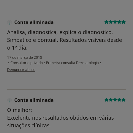
Conta eliminada
Analisa, diagnostica, explica o diagnostico.
Simpático e pontual. Resultados visíveis desde
o 1º dia.
17 de março de 2018
•
Consultório privado
•
Primeira consulta Dermatologia
•
na opinião do utilizador Conta eliminada
Denunciar abuso
Conta eliminada
O melhor:
Excelente nos resultados obtidos em várias
situações clínicas.