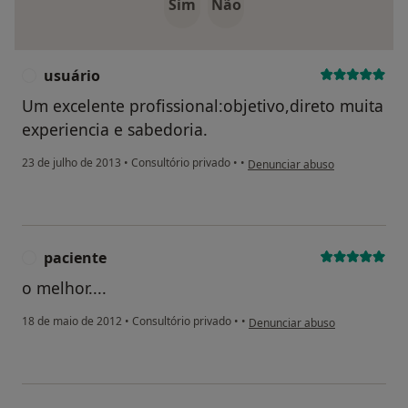
Sim
Não
usuário
U
Um excelente profissional:objetivo,direto muita
experiencia e sabedoria.
na opinião do utilizador usuário
23 de julho de 2013
•
Consultório privado
•
•
Denunciar abuso
paciente
P
o melhor....
na opinião do utilizador pacient
18 de maio de 2012
•
Consultório privado
•
•
Denunciar abuso