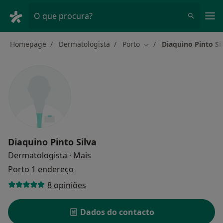
Men
O que procura?
Homepage
Dermatologista
Porto
Diaquino Pinto Si
Mudar de cidade
Diaquino Pinto Silva
sobre as especializações
Dermatologista
·
Mais
Porto
1 endereço
8 opiniões
Dados do contacto