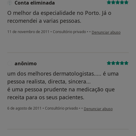
Conta eliminada
O melhor da especialidade no Porto. Já o
recomendei a varias pessoas.
na opinião do utilizador C
11 de novembro de 2011
•
Consultório privado
•
•
Denunciar abuso
anônimo
A
um dos melhores dermatologistas..... é uma
pessoa realista, directa, sincera...
é uma pessoa prudente na medicação que
receita para os seus pacientes.
na opinião do utilizador anôni
6 de agosto de 2011
•
Consultório privado
•
•
Denunciar abuso