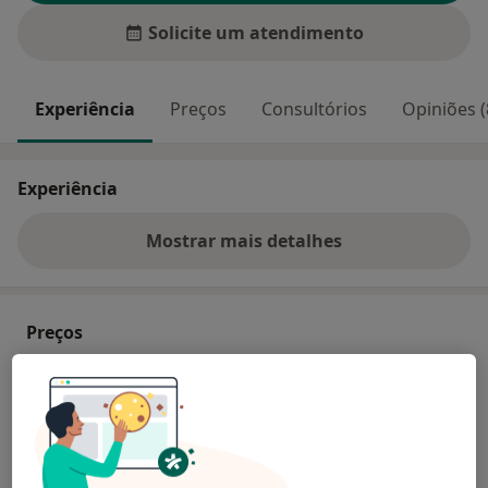
Solicite um atendimento
Experiência
Preços
Consultórios
Opiniões (
Experiência
Mostrar mais detalhes
sobre a experiência
Preços
Sem informação sobre serviços e preços
Este especialista ainda não adicionou nenhuma
informação sobre serviços