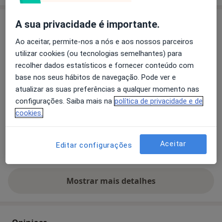
Consultório
A sua privacidade é importante.
Ao aceitar, permite-nos a nós e aos nossos parceiros
Consultório privado
utilizar cookies (ou tecnologias semelhantes) para
R Condominhas 475,
Porto
recolher dados estatísticos e fornecer conteúdo com
base nos seus hábitos de navegação. Pode ver e
Ampliar o mapa
atualizar as suas preferências a qualquer momento nas
abre num novo separador
configurações. Saiba mais na
política de privacidade e de
cookies.
Disponibilidade
Este especialista não disponibiliza reservas online
nesta morada
Aceitar
O que posso fazer agora?
Editar configurações
Mostrar mais detalhes
sobre o endereço