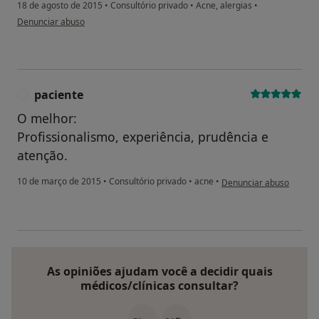
18 de agosto de 2015
•
Consultório privado
•
Acne, alergias
•
na opinião do utilizador Conta eliminada
Denunciar abuso
paciente
P
O melhor:
Profissionalismo, experiência, prudência e
atenção.
na opinião do utilizador 
10 de março de 2015
•
Consultório privado
•
acne
•
Denunciar abuso
As opiniões ajudam você a decidir quais
médicos/clínicas consultar?