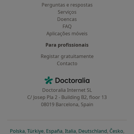
Perguntas e respostas
Serviços
Doencas
FAQ
Aplicações móveis
Para profissionais
Registar gratuitamente
Contacto
Contacto
Doctoralia - Homepage
Doctoralia Internet SL
C/ Josep Pla 2 - Building B2, floor 13
08019 Barcelona, Spain
abre num novo separador
abre num novo separador
abre num novo separador
abre num novo separado
abre num n
abre
Polska
,
Türkiye
,
España
,
Italia
,
Deutschland
,
Česko
,