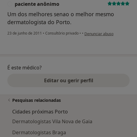
paciente anônimo
P
Um dos melhores senao o melhor mesmo
dermatologista do Porto.
na opinião do utilizador pacie
23 de junho de 2011
•
Consultório privado
•
•
Denunciar abuso
É este médico?
Editar ou gerir perfil
Pesquisas relacionadas
Cidades próximas Porto
Dermatologistas Vila Nova de Gaia
Dermatologistas Braga