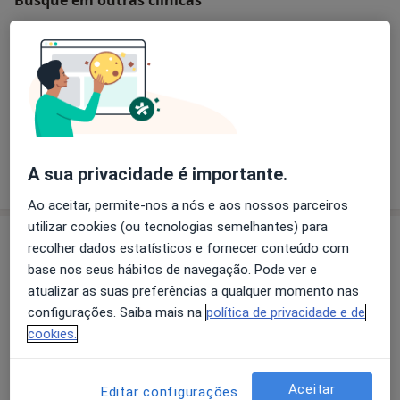
O que está procurando?
Psiquiatra
Neurologista
Urologista
Ortopedista
Pediatra
Psicólogo
A sua privacidade é importante.
Pesquisar outra especialidade
Ao aceitar, permite-nos a nós e aos nossos parceiros
utilizar cookies (ou tecnologias semelhantes) para
Especialistas
recolher dados estatísticos e fornecer conteúdo com
base nos seus hábitos de navegação. Pode ver e
Dentista
atualizar as suas preferências a qualquer momento nas
configurações. Saiba mais na
política de privacidade e de
cookies.
Dra. Claudia Mimoso
Dentista
Aceitar
Editar configurações