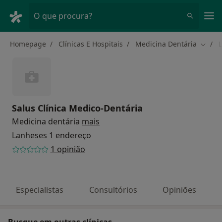
Men
O que procura?
Homepage
Clínicas E Hospitais
Medicina Dentária
Mudar
Salus Clínica Medico-Dentária
Medicina dentária
mais
Lanheses
1 endereço
1 opinião
Especialistas
Consultórios
Opiniões
Busque em outras clínicas