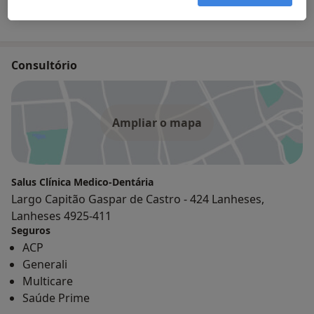
1 opinião
Consultório
Ampliar o mapa
Salus Clínica Medico-Dentária
Largo Capitão Gaspar de Castro - 424 Lanheses,
Lanheses 4925-411
Seguros
ACP
Generali
Multicare
Saúde Prime