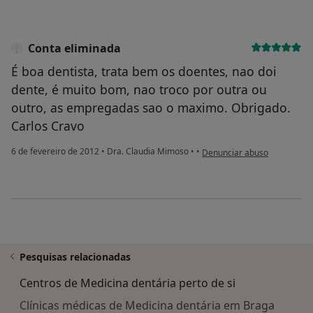
Conta eliminada
É boa dentista, trata bem os doentes, nao doi
dente, é muito bom, nao troco por outra ou
outro, as empregadas sao o maximo. Obrigado.
Carlos Cravo
na opinião do utilizador Con
6 de fevereiro de 2012
•
Dra. Claudia Mimoso
•
•
Denunciar abuso
Pesquisas relacionadas
Centros de Medicina dentária perto de si
Clínicas médicas de Medicina dentária em Braga