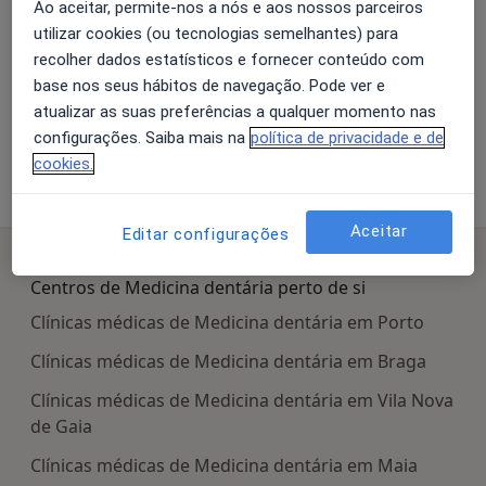
Ao aceitar, permite-nos a nós e aos nossos parceiros
utilizar cookies (ou tecnologias semelhantes) para
Ampliar o mapa
recolher dados estatísticos e fornecer conteúdo com
base nos seus hábitos de navegação. Pode ver e
atualizar as suas preferências a qualquer momento nas
configurações. Saiba mais na
política de privacidade e de
Radiance Medicina Dentária
cookies.
Rua David Correia da Silva, Rio Tinto 4435-200
Aceitar
Editar configurações
Pesquisas relacionadas
Centros de Medicina dentária perto de si
Clínicas médicas de Medicina dentária em Porto
Clínicas médicas de Medicina dentária em Braga
Clínicas médicas de Medicina dentária em Vila Nova
de Gaia
Clínicas médicas de Medicina dentária em Maia