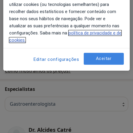
Serviços
utilizar cookies (ou tecnologias semelhantes) para
recolher dados estatísticos e fornecer conteúdo com
Gastrenterologia
base nos seus hábitos de navegação. Pode ver e
atualizar as suas preferências a qualquer momento nas
configurações. Saiba mais na
política de privacidade e de
cookies.
Primeira consulta Gastrenterologia
Aceitar
Editar configurações
Como mostramos os preços?
Especialistas
Gastroenterologista
Dr. Alcides Catré