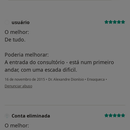
usuário
U
O melhor:
De tudo.
Poderia melhorar:
A entrada do consultório - está num primeiro
andar, com uma escada dificil.
16 de novembro de 2015
•
Dr. Alexandre Dionísio
•
Enxaqueca
•
na opinião do utilizador usuário
Denunciar abuso
Conta eliminada
O melhor: