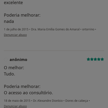
excelente
Poderia melhorar:
nada
1 de julho de 2015
•
Dra. Maria Emília Gomes do Amaral
•
ortorrino
•
na opinião do utilizador Conta eliminada
Denunciar abuso
anônimo
A
O melhor:
Tudo.
Poderia melhorar:
O acesso ao consultório.
18 de maio de 2015
•
Dr. Alexandre Dionísio
•
Dores de cabeça
•
na opinião do utilizador anônimo
Denunciar abuso