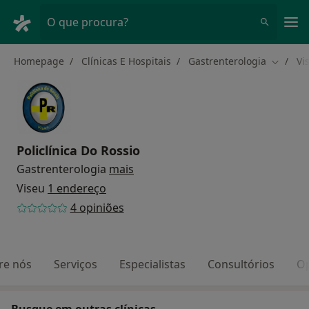
Men
O que procura?
Homepage
Clínicas E Hospitais
Gastrenterologia
Vi
Mudar d
Policlínica Do Rossio
Gastrenterologia
mais
Viseu
1 endereço
4 opiniões
re nós
Serviços
Especialistas
Consultórios
Op
Busque em outras clínicas