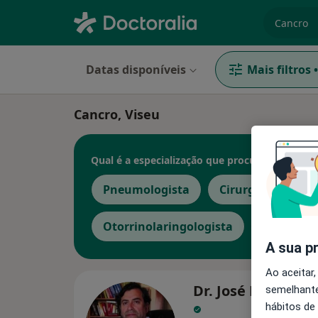
especiali
Datas disponíveis
Mais filtros
•
Cancro, Viseu
Qual é a especialização que procura?
Pneumologista
Cirurgião geral
Otorrinolaringologista
Veja mais
A sua p
Ao aceitar,
Dr. José Morais e 
semelhante
hábitos de