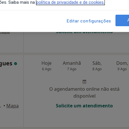
ões. Saiba mais na
política de privacidade e de cookies.
O agendamento online não está
Editar configurações
disponível
Mapa
Solicite um atendimento
igues
Hoje
Amanhã
Sáb,
Dom,
6 Ago
7 Ago
8 Ago
9 Ago
O agendamento online não está
disponível
- 1º Esq., Viseu
•
Mapa
Solicite um atendimento