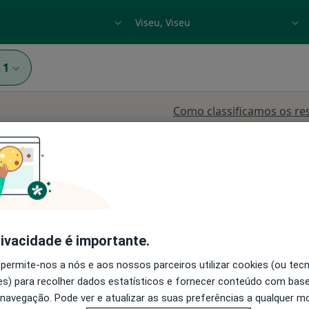
dade, doença ou nome
p. ex. Lisboa
1
Como classificamos os re
Gastroenterologista
Neurologista
rivacidade é importante.
 permite-nos a nós e aos nossos parceiros utilizar cookies (ou tec
Castro
Hoje
Amanhã
Sáb,
Dom,
s) para recolher dados estatísticos e fornecer conteúdo com bas
6 Ago
7 Ago
8 Ago
9 Ago
 navegação. Pode ver e atualizar as suas preferências a qualquer 