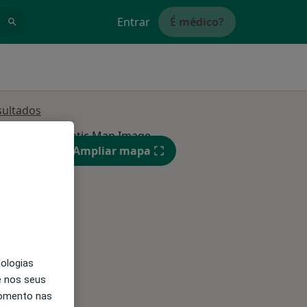
Entrar
É médico?
sultados
Ampliar mapa
nologias
Segunda-feira
Ter,
Qua
e nos seus
10 Ago
11 Ago
12 Ago
momento nas