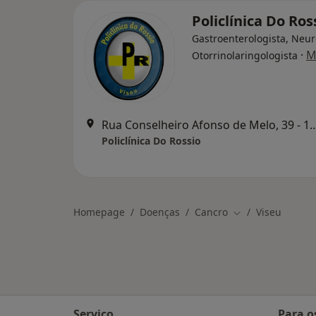
Policlínica Do Ros
Gastroenterologista, Neur
·
M
Otorrinolaringologista
Rua Conselheiro Afonso de Melo, 39 
Policlínica Do Rossio
Homepage
Doenças
Cancro
Viseu
Mudar de cidade
Serviço
Para o