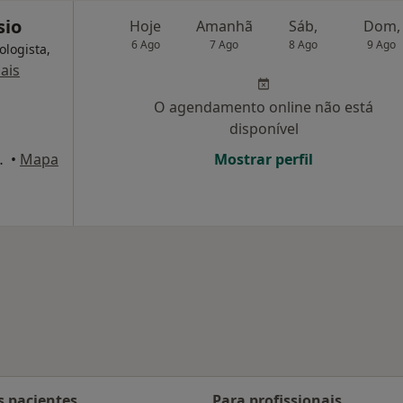
sio
Hoje
Amanhã
Sáb,
Dom,
6 Ago
7 Ago
8 Ago
9 Ago
ologista,
ais
O agendamento online não está
disponível
- 1º Esq., Viseu
•
Mapa
Mostrar perfil
s pacientes
Para profissionais