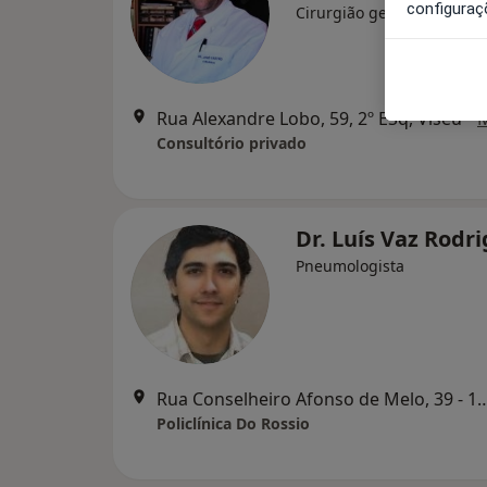
configuraç
Cirurgião geral
Rua Alexandre Lobo, 59, 2º ESq, Viseu
•
Consultório privado
Dr. Luís Vaz Rodr
Pneumologista
Rua Conselheiro Afonso de Melo, 39 
Policlínica Do Rossio