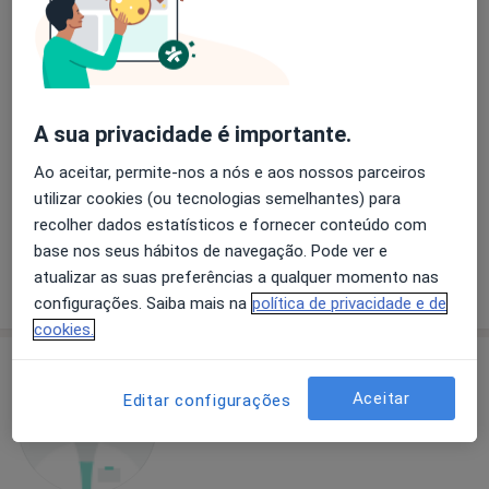
Dra. Luísa Barros
Endocrinologista
A sua privacidade é importante.
12 opiniões
Ao aceitar, permite-nos a nós e aos nossos parceiros
R. Prof Egas Moniz (Bloco B, 3B), Viseu
•
Mapa
utilizar cookies (ou tecnologias semelhantes) para
Consultório privado
recolher dados estatísticos e fornecer conteúdo com
Esse especialista não oferece agendamento online para esse endereço.
base nos seus hábitos de navegação. Pode ver e
atualizar as suas preferências a qualquer momento nas
Solicite um atendimento
configurações. Saiba mais na
política de privacidade e de
cookies.
Aceitar
Editar configurações