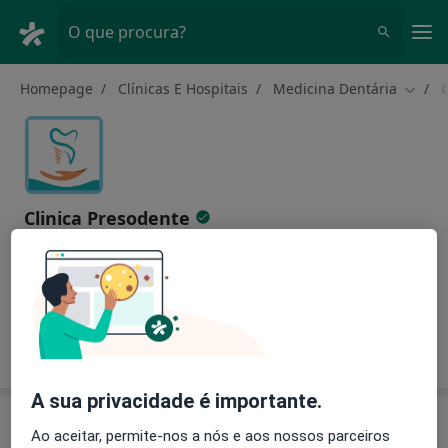
Men
O que procura?
Homepage
Clínicas E Hospitais
Medicina Dentária
Mudar
Clinica Presodente
Medicina dentária
1 endereço
Sobre nós
A sua privacidade é importante.
Sobre nós
Ao aceitar, permite-nos a nós e aos nossos parceiros