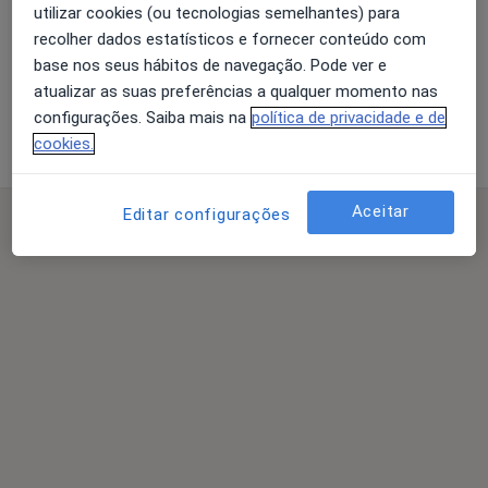
Clinica Presodente , somos uma clinica de ambiente
utilizar cookies (ou tecnologias semelhantes) para
familiar com gosto por medicina dentaria e com arte
recolher dados estatísticos e fornecer conteúdo com
de saber receber e acolher os nossos pacientes.
base nos seus hábitos de navegação. Pode ver e
Somos uma equipa multidisciplinar em que juntos
atualizar as suas preferências a qualquer momento nas
encontraremos a melhor solução para o seu plano de
configurações. Saiba mais na
política de privacidade e de
tratamento
cookies.
Aceitar
Editar configurações