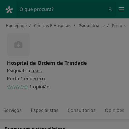
Men
O que procura?
Homepage
Clínicas E Hospitais
Psiquiatria
Porto
Mudar de cid
Mu
Hospital da Ordem da Trindade
Psiquiatria
mais
Porto
1 endereço
1 opinião
Serviços
Especialistas
Consultórios
Opiniões
Busque em outras clínicas