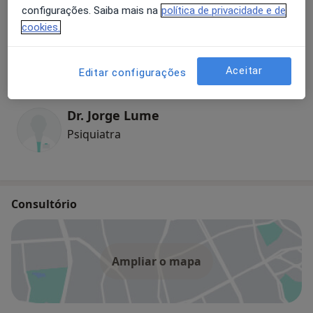
configurações. Saiba mais na
política de privacidade e de
Especialistas
Verificar meu plano de sáude
cookies.
Psiquiatra
Aceitar
Editar configurações
Dr. Jorge Lume
Psiquiatra
Consultório
Ampliar o mapa