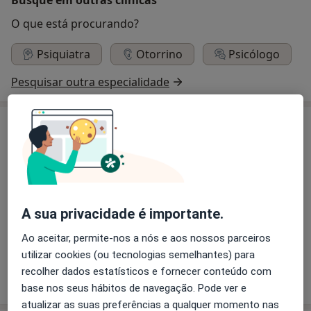
O que está procurando?
Psiquiatra
Otorrino
Psicólogo
Pesquisar outra especialidade
Serviços
Psiquiatria
A sua privacidade é importante.
Primeira consulta Psiquiatria
Ao aceitar, permite-nos a nós e aos nossos parceiros
utilizar cookies (ou tecnologias semelhantes) para
recolher dados estatísticos e fornecer conteúdo com
Como mostramos os preços?
base nos seus hábitos de navegação. Pode ver e
atualizar as suas preferências a qualquer momento nas