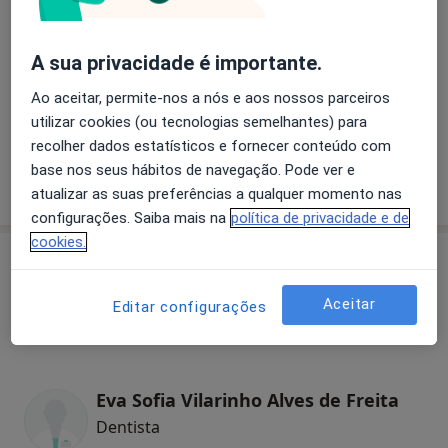
Primeira consulta Pediatria
A sua privacidade é importante.
Ao aceitar, permite-nos a nós e aos nossos parceiros
Retorno de consultas Pediatria
utilizar cookies (ou tecnologias semelhantes) para
recolher dados estatísticos e fornecer conteúdo com
base nos seus hábitos de navegação. Pode ver e
atualizar as suas preferências a qualquer momento nas
Como mostramos os preços?
configurações. Saiba mais na
política de privacidade e de
cookies.
Especialistas
Verificar meu plano de sáude
Aceitar
Editar configurações
Dentista
Eva Sofia Vilarinho Alves de Freita
Dentista