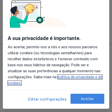
Ângela Carolina de Sousa Carvalheiras
Dentista
2 opiniões
A sua privacidade é importante.
Ao aceitar, permite-nos a nós e aos nossos parceiros
Consultório
utilizar cookies (ou tecnologias semelhantes) para
recolher dados estatísticos e fornecer conteúdo com
base nos seus hábitos de navegação. Pode ver e
atualizar as suas preferências a qualquer momento nas
Ampliar o mapa
configurações. Saiba mais na
política de privacidade e de
cookies.
Clinica Dentária Do Padrão, Soc. Unip.
Rua do Padrão, 58, 2º, sala 22, Pedroso
Aceitar
Editar configurações