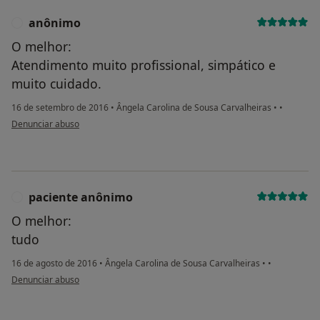
anônimo
A
O melhor:
Atendimento muito profissional, simpático e
muito cuidado.
16 de setembro de 2016
•
Ângela Carolina de Sousa Carvalheiras
•
•
na opinião do utilizador anônimo
Denunciar abuso
paciente anônimo
P
O melhor:
tudo
16 de agosto de 2016
•
Ângela Carolina de Sousa Carvalheiras
•
•
na opinião do utilizador paciente anônimo
Denunciar abuso