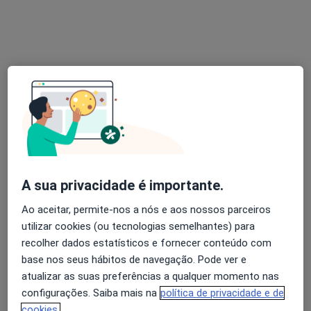
Dr. Ricardo do Vale Moreira
Podologista
6 opiniões
Morada 1
Morada 2
Morada 3
Rua 5 de Outubro, 1, Gondomar
•
Mapa
Clínica de S. Cosme - Gondomar
Esse especialista não oferece agendamento online para esse endereço.
A sua privacidade é importante.
Solicite um atendimento
Ao aceitar, permite-nos a nós e aos nossos parceiros
utilizar cookies (ou tecnologias semelhantes) para
recolher dados estatísticos e fornecer conteúdo com
base nos seus hábitos de navegação. Pode ver e
atualizar as suas preferências a qualquer momento nas
configurações. Saiba mais na
política de privacidade e de
cookies.