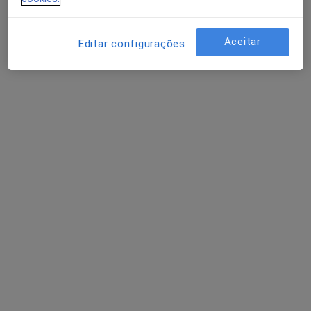
Aceitar
Editar configurações
Dr. Telmo Figueiredo
Podologista
3 opiniões
Morada 1
Morada 2
Morada 3
Praça Machado dos Santos 113, Valongo
•
Mapa
Consultório privado
Esse especialista não oferece agendamento online para esse endereço.
Solicite um atendimento