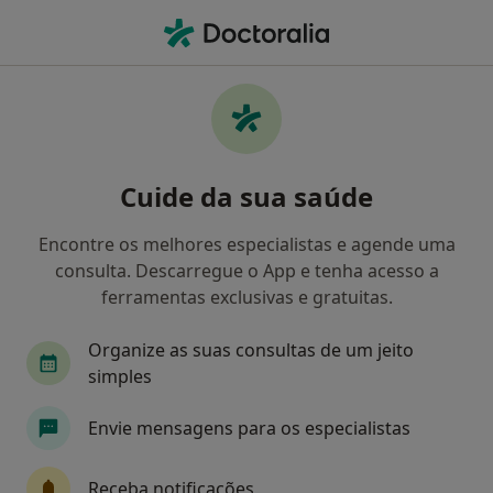
Men
Calosidades • Gondomar, Porto
Filters
• 1
Mapa
Calosidades, Gondomar
Cuide da sua saúde
Como classificamos os resultados
Encontre os melhores especialistas e agende uma
consulta. Descarregue o App e tenha acesso a
Qual é a especialização que procura?
ferramentas exclusivas e gratuitas.
Podologista
Dentista
Gastroenterologist
Organize as suas consultas de um jeito
simples
Envie mensagens para os especialistas
Receba notificações