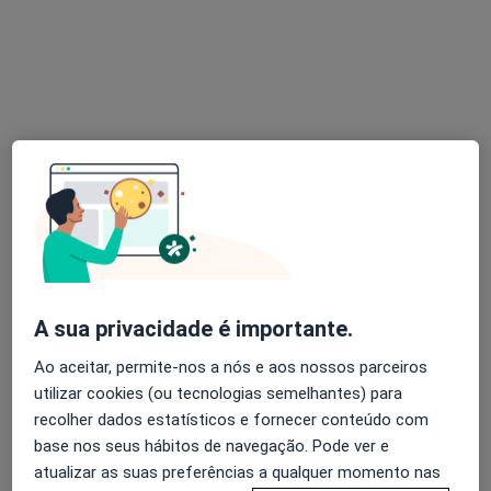
Dr. Ricardo do Vale Moreira
Podologista
6 opiniões
Morada 1
Morada 2
Morada 3
Rua 5 de Outubro, 1, Gondomar
•
Mapa
Clínica de S. Cosme - Gondomar
Esse especialista não oferece agendamento online para esse endereço.
Solicite um atendimento
A sua privacidade é importante.
Ao aceitar, permite-nos a nós e aos nossos parceiros
utilizar cookies (ou tecnologias semelhantes) para
recolher dados estatísticos e fornecer conteúdo com
base nos seus hábitos de navegação. Pode ver e
atualizar as suas preferências a qualquer momento nas