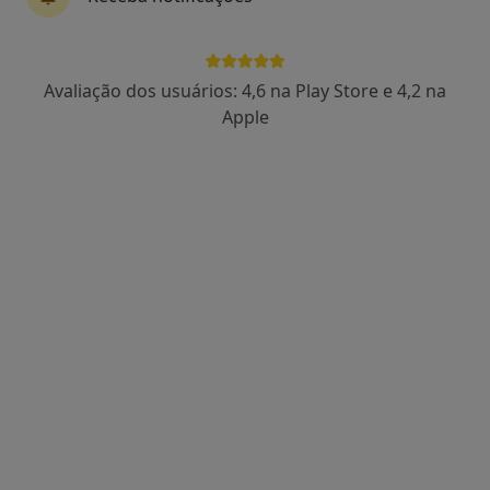
Marta Fontes
Avaliação dos usuários: 4,6 na Play Store e 4,2 na
Podologista
Apple
2 opiniões
Rua das Flores, nº 14 – 1º A e B,
•
Mapa
Centro Médico Batalha
Esse especialista não oferece agendamento online para esse endereço.
Solicite um atendimento