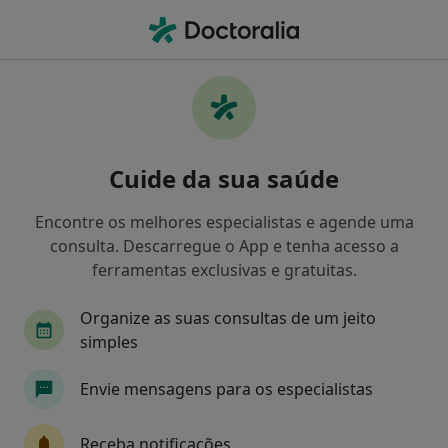
Men
Infecções Bacterianas E Micoses • Gondomar, Porto
Filters
• 1
Mapa
Infecções Bacterianas E Micoses, Gondomar
Cuide da sua saúde
Como classificamos os resultados
Encontre os melhores especialistas e agende uma
consulta. Descarregue o App e tenha acesso a
Qual é a especialização que procura?
ferramentas exclusivas e gratuitas.
Podologista
Dentista
Gastroenterologist
Organize as suas consultas de um jeito
simples
Envie mensagens para os especialistas
Receba notificações