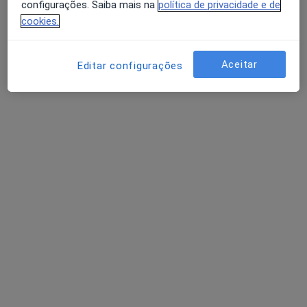
configurações. Saiba mais na
política de privacidade e de
cookies.
Dr. Telmo Figueiredo
Aceitar
Editar configurações
Podologista
3 opiniões
Morada 1
Morada 2
Morada 3
Praça Machado dos Santos 113, Valongo
•
Mapa
Consultório privado
Esse especialista não oferece agendamento online para esse endereço.
Solicite um atendimento