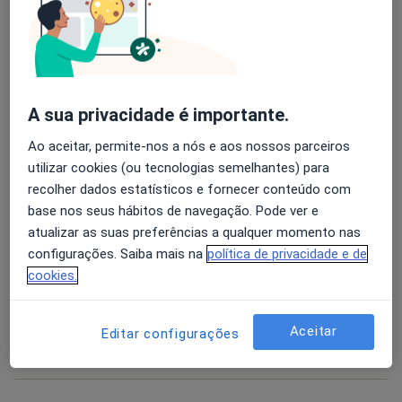
Consulta domiciliar Psicologia
50 €
A sua privacidade é importante.
Avaliação Psicológica
Ao aceitar, permite-nos a nós e aos nossos parceiros
utilizar cookies (ou tecnologias semelhantes) para
Coaching Psicológico
recolher dados estatísticos e fornecer conteúdo com
base nos seus hábitos de navegação. Pode ver e
atualizar as suas preferências a qualquer momento nas
Life Coaching
configurações. Saiba mais na
política de privacidade e de
cookies.
Primeira consulta Psicologia
Aceitar
Editar configurações
+ 3 serviços