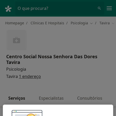
Men
O que procura?
Homepage
Clínicas E Hospitais
Psicologia
Tavira
Mudar de cida
Mu
Centro Social Nossa Senhora Das Dores
Tavira
Psicologia
Tavira
1 endereço
Serviços
Especialistas
Consultórios
Serviços