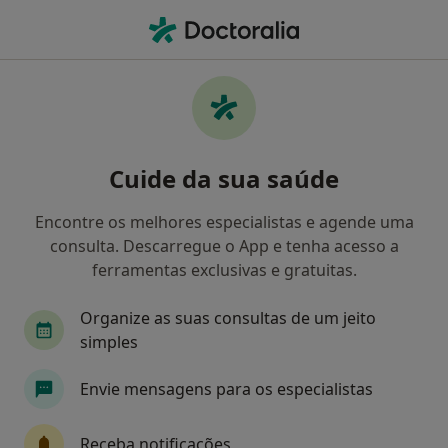
Men
Transtornos De Aprendizagem • Tavira, Faro
Filters
• 1
Mapa
Transtornos de Aprendizagem, Tavira
Cuide da sua saúde
Como classificamos os resultados
Encontre os melhores especialistas e agende uma
consulta. Descarregue o App e tenha acesso a
Qual é a especialização que procura?
ferramentas exclusivas e gratuitas.
Psicólogo
Acupuntor
Dentista
Terape
Organize as suas consultas de um jeito
simples
Envie mensagens para os especialistas
Receba notificações