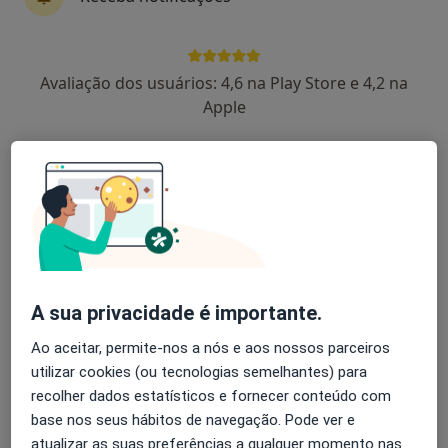
Dra. Catarina Viegas
Avaliação dos usuários: 4,6 na Play Store e 4,2 na
Psicólogo
Apple
Rua José Joaquim Jara 65, Tavira
•
Mapa
Gabinete de saúde e Bem estar da União de freguesias de Tavira
Avaliação Psicológica
Serviço gratuito
Esse especialista não oferece agendamento online para esse endereço.
Solicite um atendimento
A sua privacidade é importante.
Ao aceitar, permite-nos a nós e aos nossos parceiros
utilizar cookies (ou tecnologias semelhantes) para
recolher dados estatísticos e fornecer conteúdo com
base nos seus hábitos de navegação. Pode ver e
atualizar as suas preferências a qualquer momento nas