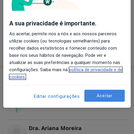
Em Junho de 2012 abriu a segunda Clínica Alba Saúde
Dentária, no centro de Santo Tirso. Liderada pela Dra.
Cláudia Ramalho Gonçalves, esta clínica conta ainda
A sua privacidade é importante.
com o Dr. João Paulo Ribeiro, Dra. Cláudia Rodrigues e
Dra. Ariana Moreira nas diferentes áreas de
Ao aceitar, permite-nos a nós e aos nossos parceiros
tratamento da medicina dentária, com especial
utilizar cookies (ou tecnologias semelhantes) para
destaque para implantologia, cirurgia oral e
recolher dados estatísticos e fornecer conteúdo com
Quem somos
ortodontia.
mais
base nos seus hábitos de navegação. Pode ver e
Aliado a um corpo clínico de excelência, esta clinica
atualizar as suas preferências a qualquer momento nas
conta ainda com instalações modernas e confortáveis
configurações. Saiba mais na
política de privacidade e de
e está equipada com tecnologias inovadoras.
Especialistas
cookies.
Convenções: ADSE, Multicare, SAMS.
Aceitar
Cláudia Ramalho Gonçalves
Editar configurações
Dentista
Dra. Ariana Moreira