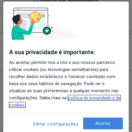
Solicite um atendimento
Experiência
Preços
Consultórios
Opiniões
Experiência
A sua privacidade é importante.
Mostrar mais detalhes
sobre a experiência
Ao aceitar, permite-nos a nós e aos nossos parceiros
utilizar cookies (ou tecnologias semelhantes) para
recolher dados estatísticos e fornecer conteúdo com
Preços
base nos seus hábitos de navegação. Pode ver e
atualizar as suas preferências a qualquer momento nas
Sem informação sobre serviços e preços
configurações. Saiba mais na
política de privacidade e de
Este especialista ainda não adicionou nenhuma
cookies.
informação sobre serviços
Aceitar
Editar configurações