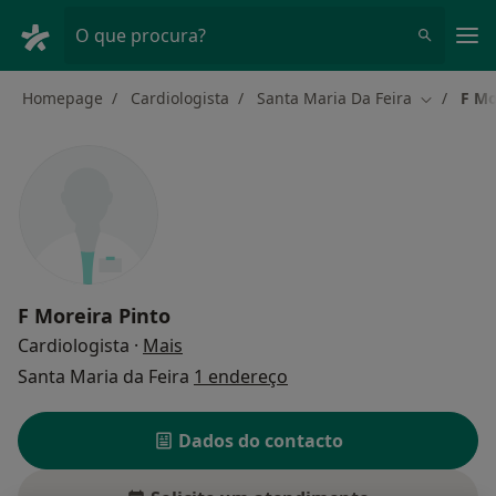
Men
O que procura?
Homepage
Cardiologista
Santa Maria Da Feira
F Mo
Mudar de 
F Moreira Pinto
sobre as especializações
Cardiologista
·
Mais
Santa Maria da Feira
1 endereço
Dados do contacto