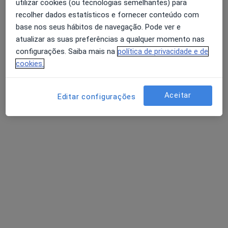
Esse especialista não oferece agendamento online para esse endereço.
utilizar cookies (ou tecnologias semelhantes) para
recolher dados estatísticos e fornecer conteúdo com
Solicite um atendimento
base nos seus hábitos de navegação. Pode ver e
atualizar as suas preferências a qualquer momento nas
configurações. Saiba mais na
política de privacidade e de
cookies.
Aceitar
Editar configurações
Dr. Bernardino H S Martins Faria
Cardiologista
Avenida 25 Abril Edifício Choupal-lj 9, Mealhada
•
Mapa
Consultório privado
Esse especialista não oferece agendamento online para esse endereço.
Solicite um atendimento