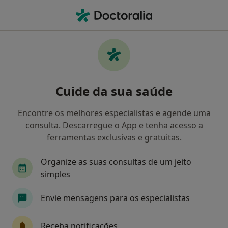
Men
Cardiologista • Coimbra, Coimbra
Filters
Mapa
Cardiologistas em Coimbra
Cuide da sua saúde
Como classificamos os resultados
Encontre os melhores especialistas e agende uma
consulta. Descarregue o App e tenha acesso a
ferramentas exclusivas e gratuitas.
Organize as suas consultas de um jeito
simples
Envie mensagens para os especialistas
Dr. Miguel Ventura
Cardiologista
Receba notificações