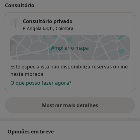
Consultório
Consultório privado
R Angola 63,1º,
Coimbra
Ampliar o mapa
abre num novo separador
Disponibilidade
Este especialista não disponibiliza reservas online
nesta morada
O que posso fazer agora?
Mostrar mais detalhes
sobre o endereço
Opiniões em breve