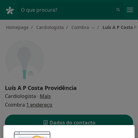
Men
O que procura?
Homepage
Cardiologista
Coimbra
Luís A P Costa P
Mudar de cidade
Luís A P Costa Providência
sobre as especializações
Cardiologista
·
Mais
Coimbra
1 endereço
Dados do contacto