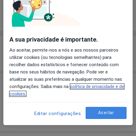
Solicite um atendimento
Experiência
Preços
Consultórios
Opiniões
A sua privacidade é importante.
Experiência
Ao aceitar, permite-nos a nós e aos nossos parceiros
utilizar cookies (ou tecnologias semelhantes) para
Mostrar mais detalhes
sobre a experiência
recolher dados estatísticos e fornecer conteúdo com
base nos seus hábitos de navegação. Pode ver e
atualizar as suas preferências a qualquer momento nas
Preços
configurações. Saiba mais na
política de privacidade e de
cookies.
Sem informação sobre serviços e preços
Este especialista ainda não adicionou nenhuma
informação sobre serviços
Aceitar
Editar configurações